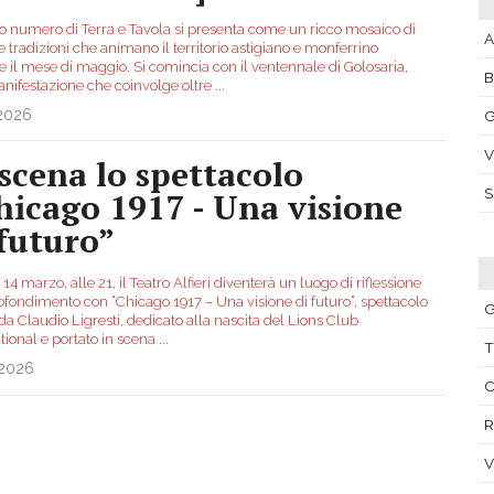
vo numero di Terra e Tavola si presenta come un ricco mosaico di
A
e tradizioni che animano il territorio astigiano e monferrino
e il mese di maggio. Si comincia con il ventennale di Golosaria,
nifestazione che coinvolge oltre
...
.2026
G
V
 scena lo spettacolo
hicago 1917 - Una visione
 futuro”
14 marzo, alle 21, il Teatro Alfieri diventerà un luogo di riflessione
ofondimento con “Chicago 1917 – Una visione di futuro”, spettacolo
G
da Claudio Ligresti, dedicato alla nascita del Lions Club
tional e portato in scena
...
T
.2026
V