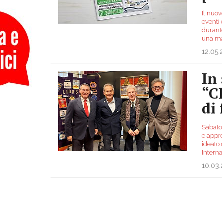
Il nuo
eventi 
durant
una ma
12.05
In
“C
di
Sabato 
e appr
ideato 
Interna
10.03