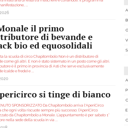
rà infatti aria di festa tra maschere e coriandoli. Il programma
manifestazione,
...
A
.2026
Monale il primo
G
stributore di bevande e
V
ack bio ed equosolidali
ta la scuola di circo Chapitombolo Non è un distributore di
 come gli altri. E non è stato sistemato in un posto come gli altri.
ributore è il primo in provincia di Asti che serve esclusivamente
e (calde e frede) e
...
.2020
A
P
Apericirco si tinge di bianco
C
NUTO SPONSORIZZATO Da Chapitombolo arriva l'AperiCirco
E
a che ogni volta riscuote sempre più successo: l’AperiCirco
zzato da Chapitombolo a Monale. L’appuntamento è per sabato 1°
re nella sede della scuola in via
...
C
2018