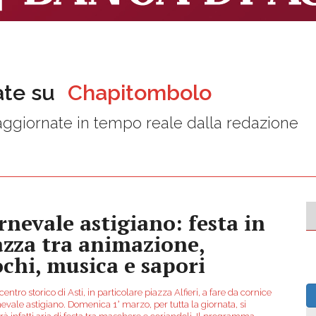
ate su
Chapitombolo
ggiornate in tempo reale dalla redazione
rnevale astigiano: festa in
azza tra animazione,
ochi, musica e sapori
 centro storico di Asti, in particolare piazza Alfieri, a fare da cornice
evale astigiano. Domenica 1° marzo, per tutta la giornata, si