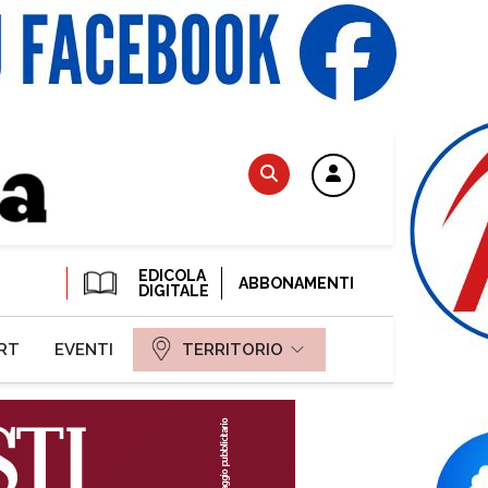
EDICOLA
ABBONAMENTI
DIGITALE
RT
EVENTI
TERRITORIO