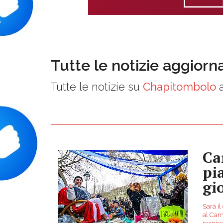
Tutte le notizie aggiorn
Tutte le notizie su
Chapitombolo
a
Ca
pi
gi
Sarà il
al Carn