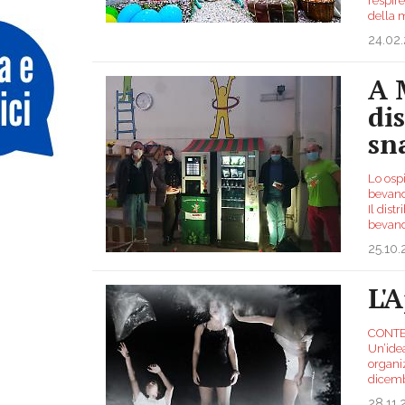
respire
della 
24.02
A 
di
sn
Lo ospi
bevande
Il dist
bevand
25.10
L'
CONTE
Un’ide
organi
dicemb
28.11.