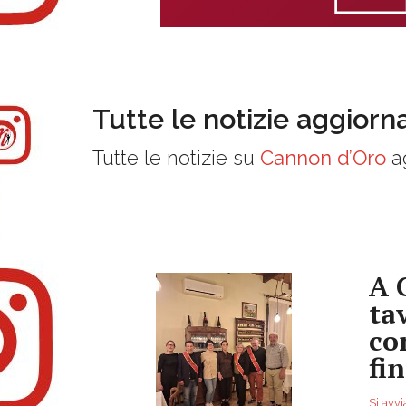
Tutte le notizie aggiorn
Tutte le notizie su
Cannon d’Oro
ag
A 
ta
co
fi
Si avvi