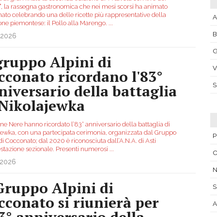
”, la rassegna gastronomica che nei mesi scorsi ha animato
ato celebrando una delle ricette più rappresentative della
A
ione piemontese: il Pollo alla Marengo.
...
.2026
G
 gruppo Alpini di
V
cconato ricordano l'83°
niversario della battaglia
 Nikolajewka
e Nere hanno ricordato l’83° anniversario della battaglia di
jewka, con una partecipata cerimonia, organizzata dal Gruppo
P
di Cocconato; dal 2020 è riconosciuta dall’A.N.A. di Asti
stazione sezionale. Presenti numerosi
...
.2026
 Gruppo Alpini di
S
cconato si riunierà per
A
83° anniversario della