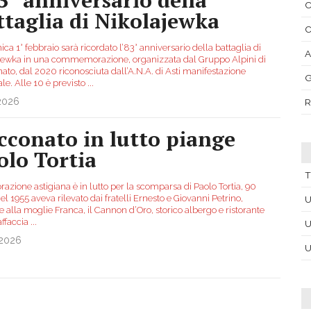
C
ttaglia di Nikolajewka
C
a 1° febbraio sarà ricordato l’83° anniversario della battaglia di
A
jewka in una commemorazione, organizzata dal Gruppo Alpini di
ato, dal 2020 riconosciuta dall’A.N.A. di Asti manifestazione
le. Alle 10 è previsto
...
.2026
R
cconato in lutto piange
olo Tortia
T
orazione astigiana è in lutto per la scomparsa di Paolo Tortia, 90
el 1955 aveva rilevato dai fratelli Ernesto e Giovanni Petrino,
U
 alla moglie Franca, il Cannon d’Oro, storico albergo e ristorante
affaccia
...
U
.2026
U