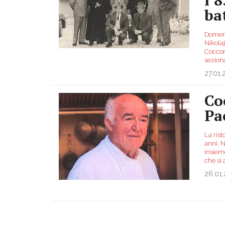
ba
Domenic
Nikola
Coccon
seziona
27.01
Co
Pa
La rist
anni. N
insieme
che si 
26.01