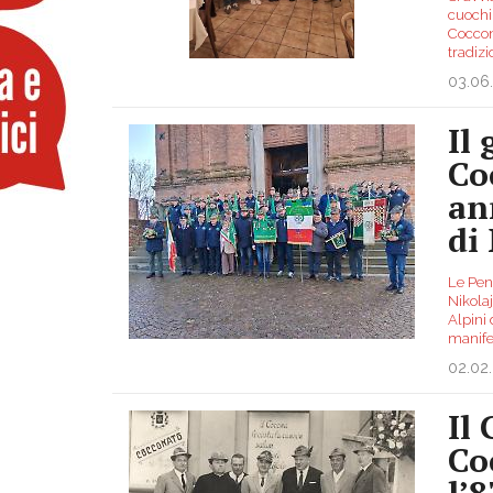
cuochi
Coccon
tradiz
03.06
Il
Co
an
di
Le Penn
Nikola
Alpini 
manife
02.02
Il
Co
l’