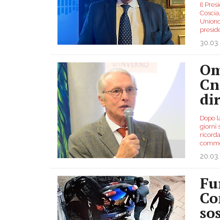
Il Pre
Coscia,
Unionca
presid
30.03
Om
Cn
di
Dopo l
giorni 
ricorda
comme
20.03
Fu
Co
so