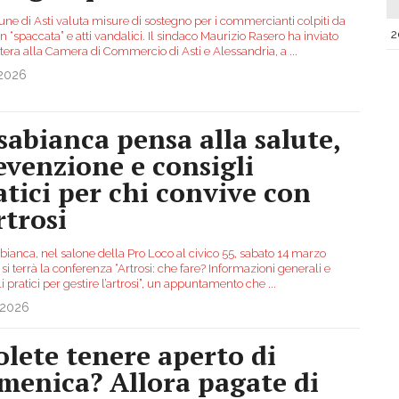
une di Asti valuta misure di sostegno per i commercianti colpiti da
2
on “spaccata” e atti vandalici. Il sindaco Maurizio Rasero ha inviato
ttera alla Camera di Commercio di Asti e Alessandria, a
...
.2026
sabianca pensa alla salute,
evenzione e consigli
atici per chi convive con
rtrosi
bianca, nel salone della Pro Loco al civico 55, sabato 14 marzo
 si terrà la conferenza “Artrosi: che fare? Informazioni generali e
i pratici per gestire l’artrosi”, un appuntamento che
...
.2026
olete tenere aperto di
menica? Allora pagate di