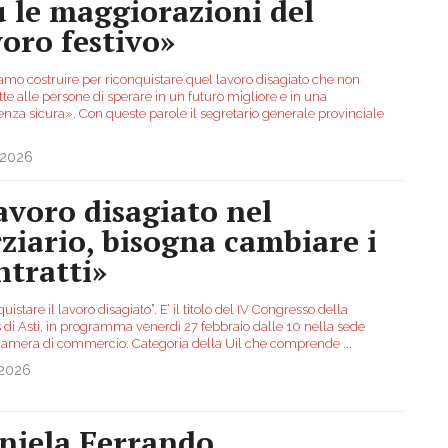
ù le maggiorazioni del
voro festivo»
amo costruire per riconquistare quel lavoro disagiato che non
e alle persone di sperare in un futuro migliore e in una
enza sicura». Con queste parole il segretario generale provinciale
.2026
avoro disagiato nel
rziario, bisogna cambiare i
ntratti»
uistare il lavoro disagiato”. E’ il titolo del IV Congresso della
s di Asti, in programma venerdì 27 febbraio dalle 10 nella sede
Camera di commercio. Categoria della Uil che comprende
...
.2026
niela Ferrando