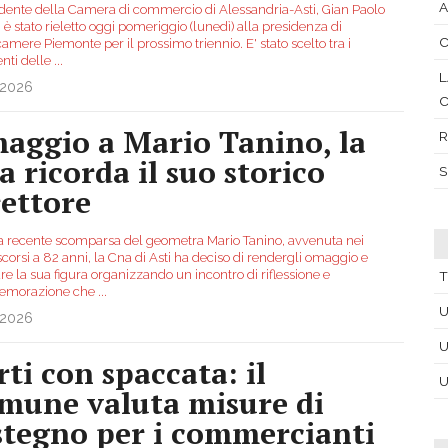
A
sidente della Camera di commercio di Alessandria-Asti, Gian Paolo
 è stato rieletto oggi pomeriggio (lunedì) alla presidenza di
C
mere Piemonte per il prossimo triennio. E' stato scelto tra i
enti delle
...
L
.2026
C
aggio a Mario Tanino, la
R
a ricorda il suo storico
S
rettore
a recente scomparsa del geometra Mario Tanino, avvenuta nei
scorsi a 82 anni, la Cna di Asti ha deciso di rendergli omaggio e
re la sua figura organizzando un incontro di riflessione e
T
morazione che
...
U
.2026
U
rti con spaccata: il
U
mune valuta misure di
stegno per i commercianti