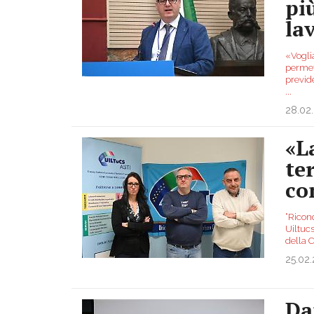
pi
la
«Vogli
permett
previd
...
28.02
«L
te
co
“Riconq
Uiltuc
della 
25.02
Da