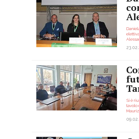
co
Al
Daniel
eletti
Alessan
23.02
Co
fu
Ta
Si è ri
tavolo
Mauriz
09.02