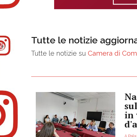
Tutte le notizie aggiorn
Tutte le notizie su
Camera di Com
Na
su
in
d'
A Pala