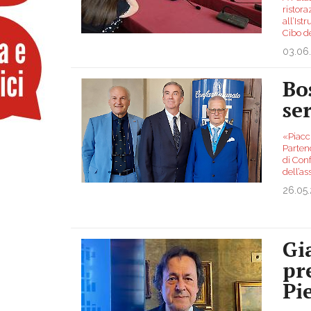
ristora
all’Ist
Cibo d
03.06
Bos
se
«Piacci
Parten
di Conf
dell’as
26.05
Gi
pr
Pi