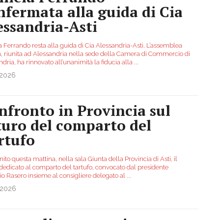
nfermata alla guida di Cia
essandria-Asti
a Ferrando resta alla guida di Cia Alessandria-Asti. L’assemblea
va, riunita ad Alessandria nella sede della Camera di Commercio di
dria, ha rinnovato all’unanimità la fiducia alla
...
.2026
nfronto in Provincia sul
turo del comparto del
rtufo
unito questa mattina, nella sala Giunta della Provincia di Asti, il
 dedicato al comparto del tartufo, convocato dal presidente
io Rasero insieme al consigliere delegato al
...
.2026