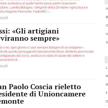
zione scolastica al quale hanno preso parte l’assessore
ruzione, Loretta Bologna, i dirigenti della Divisione Agricoltura e
A
ella Regione Piemonte, FederBIO, i
...
.2026
G
si: «Gli artigiani
V
rviranno sempre»
a o no, ogni giorno ci sarà sempre bisogno di un artigiano».
do da questo presupposto Giansecondo Bossi, direttore provinciale
artigianato dal 2003, analizza lo stato di salute del settore e
sociazione di
...
.2026
L
P
an Paolo Coscia rieletto
R
esidente di Unioncamere
F
emonte
I