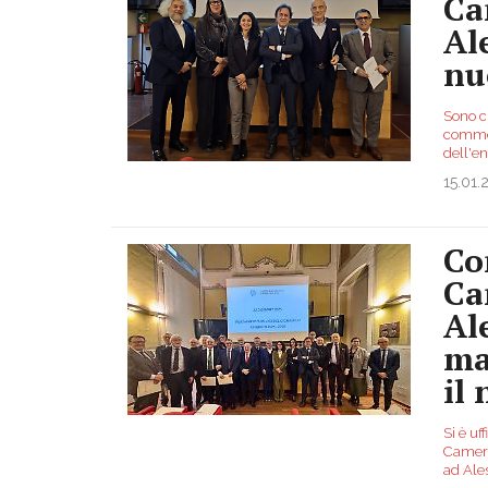
Ca
Ale
nu
Sono c
commerc
dell'en
15.01.
Co
Ca
Al
ma
il
Si è uf
Camera
ad Ales