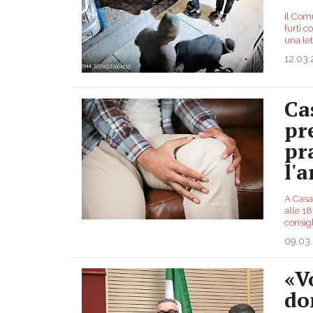
Il Com
furti c
una le
12.03
Ca
pr
pr
l'a
A Casa
alle 18
consigl
09.03
«V
do