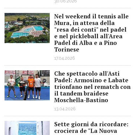
30.06.2026
Nel weekend il tennis alle
Mura, in attesa della
"resa dei conti" nel padel
e nel pickleball all'Area
Padel di Alba e a Pino
Torinese
17.04.2026
Che spettacolo all'Asti
Padel: Armosino e Labate
trionfano nel rematch con
il tandem braidese
Moschella-Bastino
13.04.2026
Sette giorni da ricordare:
crociera de "La Nuova