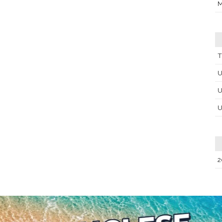
M
T
U
U
U
2