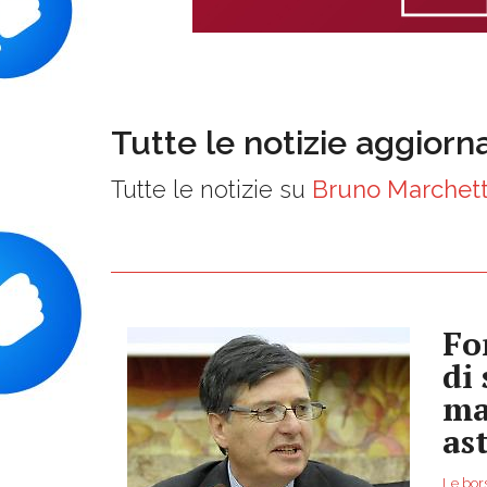
Tutte le notizie aggiorn
Tutte le notizie su
Bruno Marchett
Fo
di
ma
as
Le bor