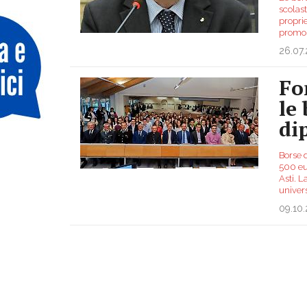
scolast
proprie
promos
26.07
Fo
le 
di
Borse d
500 eu
Asti. L
univers
09.10