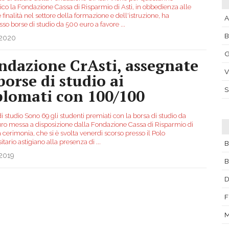
ico la Fondazione Cassa di Risparmio di Asti, in obbedienza alle
 finalità nel settore della formazione e dell'istruzione, ha
A
so borse di studio da 500 euro a favore
...
.2020
G
ndazione CrAsti, assegnate
V
borse di studio ai
plomati con 100/100
i studio Sono 69 gli studenti premiati con la borsa di studio da
ro messa a disposizione dalla Fondazione Cassa di Risparmio di
a cerimonia, che si è svolta venerdì scorso presso il Polo
itario astigiano alla presenza di
...
B
.2019
B
D
F
M