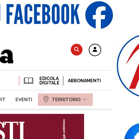
EDICOLA
ABBONAMENTI
DIGITALE
RT
EVENTI
TERRITORIO