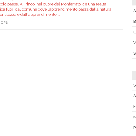
olo paese. A Frinco, nel cuore del Monferrato, c’è una realtà
tica fuori dal comune dove l’apprendimento passa dalla natura,
A
gentilezza e dall'apprendimento.
...
.2026
G
V
S
A
F
P