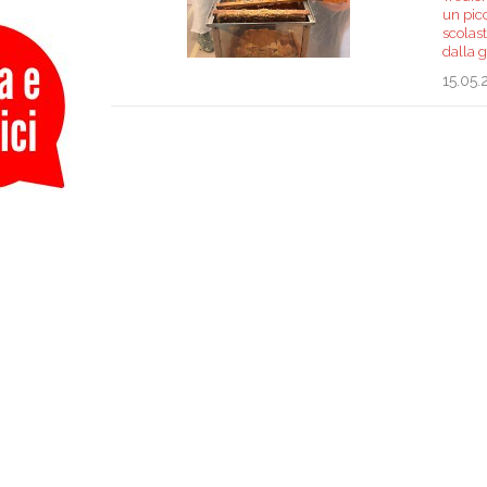
un picc
scolas
dalla 
15.05