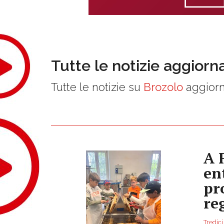
Tutte le notizie aggiorn
Tutte le notizie su
Brozolo
aggiorn
A 
en
pr
re
Tredici