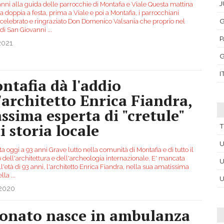
J
nni alla guida delle parrocchie di Montafia e Viale Questa mattina
 doppia a festa, prima a Viale e poi a Montafia, i parrocchiani
G
celebrato e ringraziato Don Domenico Valsania che proprio nel
 di San Giovanni
...
P
2021
G
I
ntafia dà l'addio
l'architetto Enrica Fiandra,
ssima esperta di "cretule"
i storia locale
T
U
 oggi a 93 anni Grave lutto nella comunità di Montafia e di tutto il
dell'architettura e dell'archeologia internazionale. E' mancata
U
ll'età di 93 anni, l'architetto Enrica Fiandra, nella sua amatissima
ella
...
U
.2020
onato nasce in ambulanza