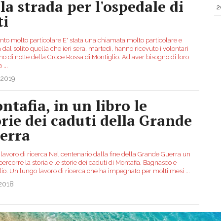
lla strada per l'ospedale di
2
ti
nto molto particolare E' stata una chiamata molto particolare e
 dal solito quella che ieri sera, martedì, hanno ricevuto i volontari
no di notte della Croce Rossa di Montiglio. Ad aver bisogno di loro
na
...
.2019
ntafia, in un libro le
orie dei caduti della Grande
erra
lavoro di ricerca Nel centenario dalla fine della Grande Guerra un
ipercorre la storia e le storie dei caduti di Montafia, Bagnasco e
lio. Un lungo lavoro di ricerca che ha impegnato per molti mesi
...
.2018