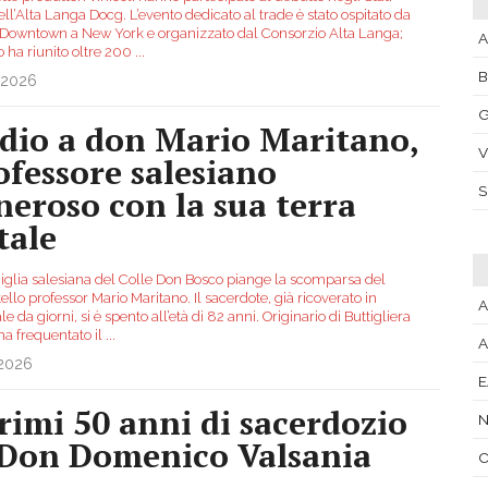
ell’Alta Langa Docg. L’evento dedicato al trade è stato ospitato da
 Downtown a New York e organizzato dal Consorzio Alta Langa;
A
o ha riunito oltre 200
...
.2026
G
dio a don Mario Maritano,
V
ofessore salesiano
neroso con la sua terra
tale
iglia salesiana del Colle Don Bosco piange la scomparsa del
ello professor Mario Maritano. Il sacerdote, già ricoverato in
A
e da giorni, si è spento all’età di 82 anni. Originario di Buttigliera
 ha frequentato il
...
A
.2026
primi 50 anni di sacerdozio
N
 Don Domenico Valsania
C