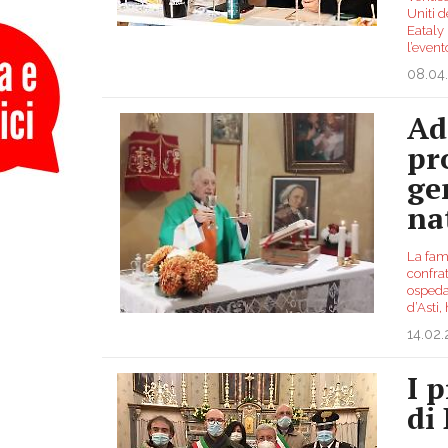
Uniti d
Eataly
l’event
08.04
Ad
pr
ge
na
La fam
confrat
ospedal
d’Asti,
14.02
I 
di