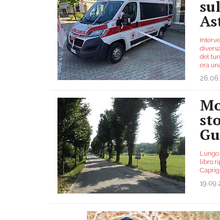
su
As
Interve
diversa
del tur
era u
26.06
Mo
st
Gu
Lungo 
libro r
Caprig
19.09