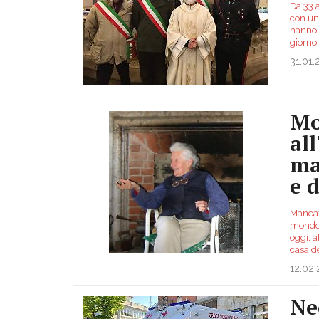
Da 33 a
con una
hanno 
giorno
31.01.
Mo
al
ma
e d
Mancata
mondo 
oggi, a
casa d
12.02
Ne