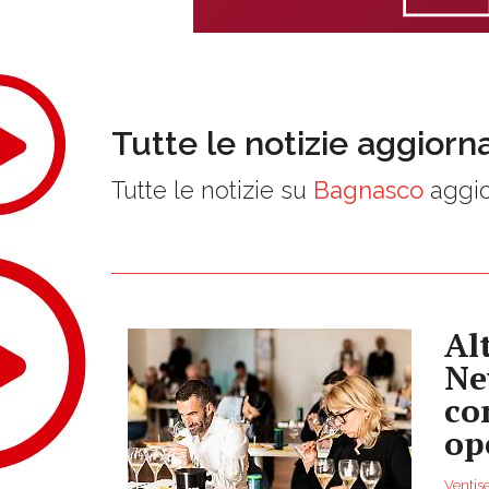
Tutte le notizie aggiorn
Tutte le notizie su
Bagnasco
aggio
Al
Ne
co
op
Ventise