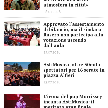
atmosfera in città»
28.07.2026
Approvato l'assestamento
di bilancio, ma il sindaco
Rasero non partecipa alla
votazione uscendo
dall'aula
23.07.2026
AstiMusica, oltre 50mila
spettatori per 16 serate in
piazza Alfieri
23.07.2026
L'icona del pop Morrissey
incanta AstiMusica: il
meritato gran finale