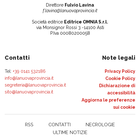
Direttore
Fulvio Lavina
f.lavina@lanuovaprovincia.it
Società editrice
Editrice OMNIA S.r.l.
via Monsignor Rossi 3 -14100 Asti
P.Iva 00080200058
Contatti
Note legali
Tel:
+39 0141 532186
Privacy Policy
info@lanuovaprovincia.it
Cookie Policy
segreteria@lanuovaprovincia.it
Dichiarazione di
sito@lanuovaprovincia.it
accessibilità
Aggiorna le preferenze
sui cookie
RSS
CONTATTI
NECROLOGIE
ULTIME NOTIZIE