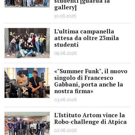
studenti [guarda la
gallery]
10.06.2026
L’ultima campanella
attesa da oltre 23mila
studenti
09.06.2026
«"Summer Funk", il nuovo
singolo di Francesco
Gabbani, porta anche la
nostra firma»
03.06.2026
L'Istituto Artom vince la
Robo-challenge di Atpica
02.06.2026