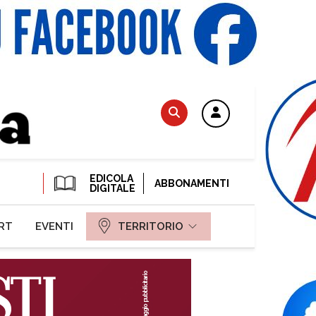
EDICOLA
ABBONAMENTI
DIGITALE
RT
EVENTI
TERRITORIO