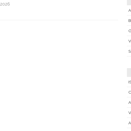
.2026
A
G
V
I
C
A
V
A