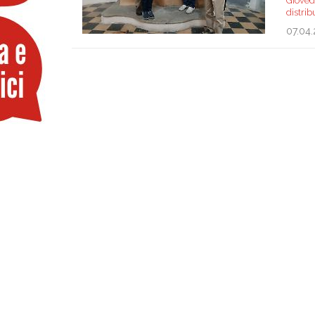
Giovedì
distri
07.04