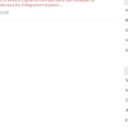
 2 e venerdì 3 aprile la Confraternita di San Giuseppe ha
buito circa 80 chilogrammi di panini
...
A
.2026
G
V
S
S
C
J
E