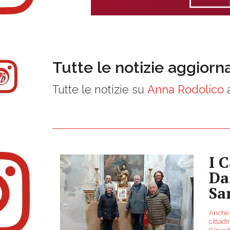
Tutte le notizie aggiorn
Tutte le notizie su
Anna Rodolico
a
I 
Da
Sa
Anche 
cittadi