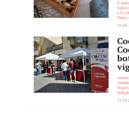
E’ stat
realizz
e in c
Pietro
01.06
Co
Co
bo
vi
Venerdì
collab
organi
bottigl
27.04