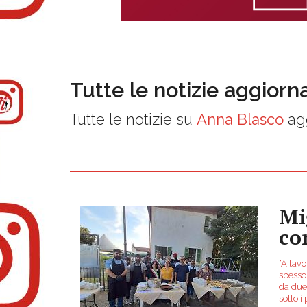
Tutte le notizie aggiorn
Tutte le notizie su
Anna Blasco
agg
Mi
co
“A tav
spesso”
da due
sotto i