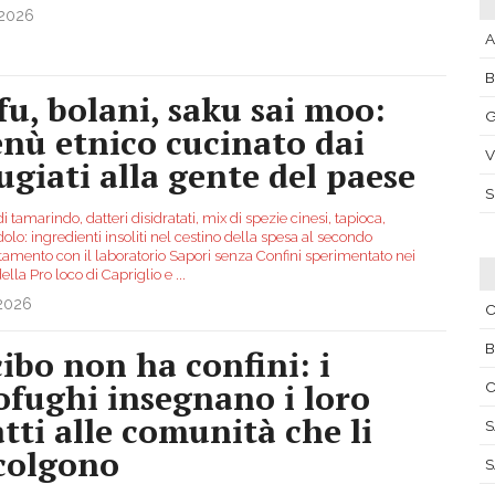
.2026
A
fu, bolani, saku sai moo:
G
nù etnico cucinato dai
V
fugiati alla gente del paese
i tamarindo, datteri disidratati, mix di spezie cinesi, tapioca,
olo: ingredienti insoliti nel cestino della spesa al secondo
amento con il laboratorio Sapori senza Confini sperimentato nei
della Pro loco di Capriglio e
...
.2026
C
B
cibo non ha confini: i
ofughi insegnano i loro
atti alle comunità che li
S
colgono
S