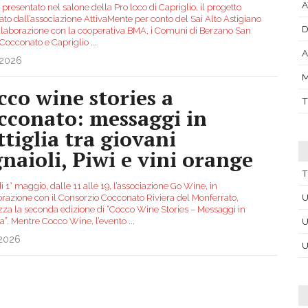
A
o presentato nel salone della Pro loco di Capriglio, il progetto
ato dall’associazione AttivaMente per conto del Sai Alto Astigiano
D
ollaborazione con la cooperativa BMA, i Comuni di Berzano San
, Cocconato e Capriglio
...
A
.2026
M
cco wine stories a
T
cconato: messaggi in
ttiglia tra giovani
gnaioli, Piwi e vini orange
T
 1° maggio, dalle 11 alle 19, l’associazione Go Wine, in
U
orazione con il Consorzio Cocconato Riviera del Monferrato,
zza la seconda edizione di “Cocco Wine Stories – Messaggi in
ia”. Mentre Cocco Wine, l’evento
...
U
.2026
U