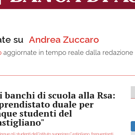
ate su
Andrea Zuccaro
o
aggiornate in tempo reale dalla redazione
i banchi di scuola alla Rsa:
prendistato duale per
nque studenti del
astigliano"
nque gli studenti dell’istituto superiore Castigliano, frequentanti