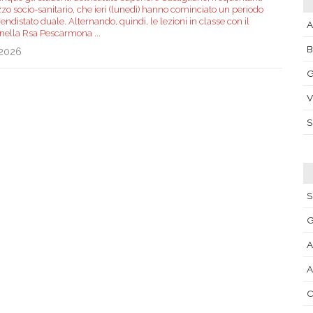
izzo socio-sanitario, che ieri (lunedì) hanno cominciato un periodo
endistato duale. Alternando, quindi, le lezioni in classe con il
A
 nella Rsa Pescarmona
...
.2026
G
V
S
G
A
A
C