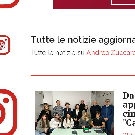
Tutte le notizie aggiorn
Tutte le notizie su
Andrea Zuccar
Da
ap
ci
"C
Sono ci