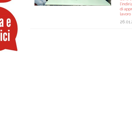
l’indir
di appr
lavoro
26.01