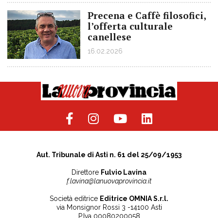
Precena e Caffè filosofici,
l’offerta culturale
canellese
16.02.2026
Aut. Tribunale di Asti n. 61 del 25/09/1953
Direttore
Fulvio Lavina
f.lavina@lanuovaprovincia.it
Società editrice
Editrice OMNIA S.r.l.
via Monsignor Rossi 3 -14100 Asti
P.Iva 00080200058