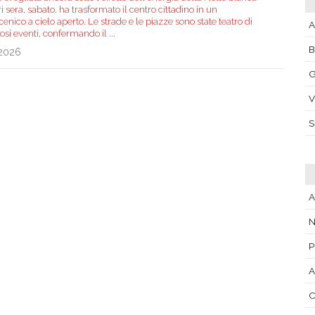
ri sera, sabato, ha trasformato il centro cittadino in un
enico a cielo aperto. Le strade e le piazze sono state teatro di
A
si eventi, confermando il
...
.2026
G
V
A
N
P
A
C