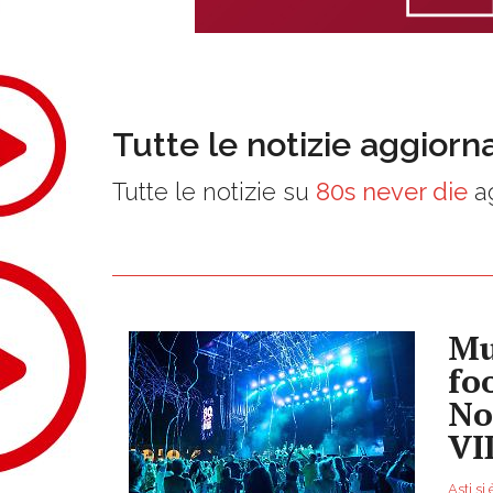
Tutte le notizie aggiorn
Tutte le notizie su
80s never die
ag
Mu
fo
No
VI
Asti si