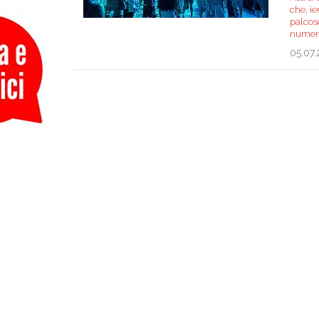
che, ie
palcosc
numero
05.07