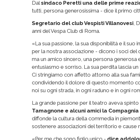
Dal
sindaco Peretti una delle prime reazion
tutti, persona generosissima - dice il primo ci
Segretario del club Vespisti Villanovesi
, 
anni del Vespa Club di Roma.
«
La sua passione, la sua disponibilità e il s
per la nostra associazione - dicono i soci del
ma un amico sincero, una persona generosa e
entusiasmo e sorriso. La sua perdita lascia un 
Ci stringiamo con affetto attorno alla sua fami
condividendo il dolore di questo momento così 
noi su ogni strada, in ogni raduno e in ogni r
La grande passione per il teatro aveva spinto
Tamagnone e alcuni amici la Compagnia te
diffonde la cultura della commedia in piemont
sostenere associazioni del territorio e cause 
«Per me che sono figlio unico -
dice addol