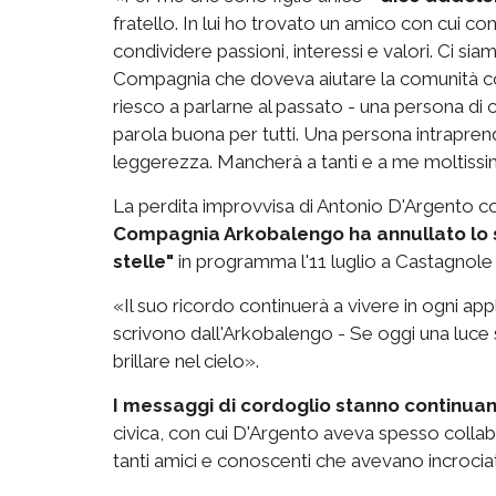
fratello. In lui ho trovato un amico con cui c
condividere passioni, interessi e valori. Ci si
Compagnia che doveva aiutare la comunità con 
riesco a parlarne al passato - una persona di
parola buona per tutti. Una persona intrapren
leggerezza. Mancherà a tanti e a me moltiss
La perdita improvvisa di Antonio D'Argento co
Compagnia Arkobalengo ha annullato lo s
stelle"
in programma l'11 luglio a Castagnol
«
Il suo ricordo continuerà a vivere in ogni app
scrivono dall'Arkobalengo - Se oggi una luce s
brillare nel cielo».
I messaggi di cordoglio stanno continuan
civica, con cui D'Argento aveva spesso collabo
tanti amici e conoscenti che avevano incrociat