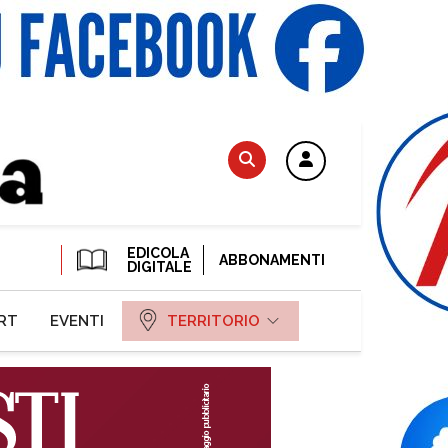
EDICOLA
ABBONAMENTI
DIGITALE
RT
EVENTI
TERRITORIO