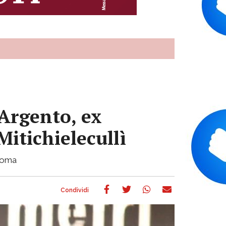
Argento, ex
itichielecullì
 Roma