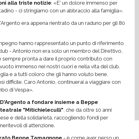
i alla triste notizie
: «E' un dolore immenso per
ttadino - ci stringiamo con un abbraccio alla famiglia».
D'Argento era appena rientrato da un raduno per gli 80
uo impegno hanno rappresentato un punto di riferimento
 club - Antonio non era solo un membro del Direttivo,
 sempre pronta a dare il proprio contributo con
vuoto immenso nei nostri cuori e nella vita del club.
glia e a tutti coloro che gli hanno voluto bene,
difficile. Caro Antonio, continuerai a viaggiare con
ombo di Vespa».
D'Argento a fondare insieme a Beppe
atrale "Mitichielecullì"
, che da oltre 10 anni
ese e della solidarietà, raccogliendo fondi per
meritevoli di attenzione.
orato Beppe Tamagnone
- è come aver perso un