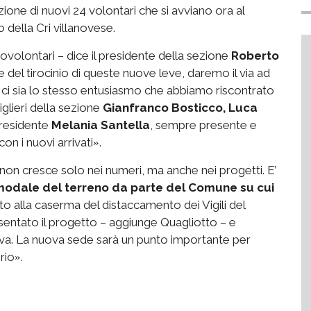
ione di nuovi 24 volontari che si avviano ora al
o della Cri villanovese.
ovolontari – dice il presidente della sezione
Roberto
e del tirocinio di queste nuove leve, daremo il via ad
ci sia lo stesso entusiasmo che abbiamo riscontrato
glieri della sezione
Gianfranco Bosticco, Luca
presidente
Melania Santella
, sempre presente e
on i nuovi arrivati
.
»
on cresce solo nei numeri, ma anche nei progetti. E’
e modale del terreno da parte del Comune su cui
 alla caserma del distaccamento dei Vigili del
entato il progetto – aggiunge Quagliotto – e
tiva. La nuova sede sarà un punto importante per
orio
.
»