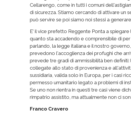
Cellarengo, come in tutti i comuni dell'astigi
di sicurezza. Stiamo cercando di attivare un 
può servire se poi siamo noi stessi a generare
E’ il vice prefetto Reggente Ponta a spiegar
quanto sta accadendo e comprensibile di pe
parlando, la legge italiana e il nostro governo
prevedono l'accoglienza dei profughi che arri
prevede tre gradi di ammissibilità ben definiti:
collegate allo stato di provenienza e all'attivi
sussidiaria, valida solo in Europa, per i casi rico
permesso umanitario legato a problemi di inst
Se uno non rientra in questi tre casi viene dic
rimpatrio assistito, ma attualmente non ci son
Franco Cravero