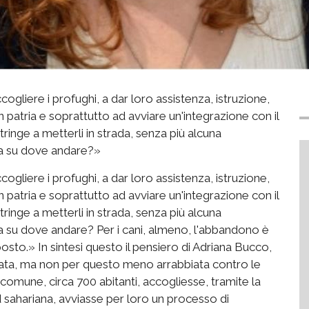
ogliere i profughi, a dar loro assistenza, istruzione,
n patria e soprattutto ad avviare un'integrazione con il
ringe a metterli in strada, senza più alcuna
va su dove andare?»
ogliere i profughi, a dar loro assistenza, istruzione,
n patria e soprattutto ad avviare un'integrazione con il
ringe a metterli in strada, senza più alcuna
 su dove andare? Per i cani, almeno, l'abbandono è
osto.» In sintesi questo il pensiero di Adriana Bucco,
iata, ma non per questo meno arrabbiata contro le
uo comune, circa 700 abitanti, accogliesse, tramite la
ud sahariana, avviasse per loro un processo di