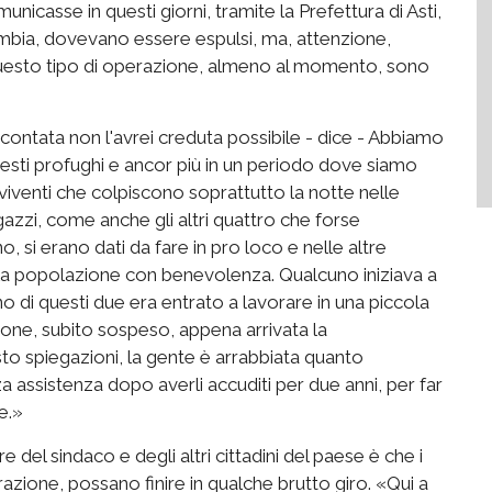
nicasse in questi giorni, tramite la Prefettura di Asti,
ambia, dovevano essere espulsi, ma, attenzione,
 questo tipo di operazione, almeno al momento, sono
ontata non l'avrei creduta possibile - dice - Abbiamo
uesti profughi e ancor più in un periodo dove siamo
iventi che colpiscono soprattutto la notte nelle
gazzi, come anche gli altri quattro che forse
, si erano dati da fare in pro loco e nelle altre
lla popolazione con benevolenza. Qualcuno iniziava a
o di questi due era entrato a lavorare in una piccola
one, subito sospeso, appena arrivata la
o spiegazioni, la gente è arrabbiata quanto
 assistenza dopo averli accuditi per due anni, per far
e.»
 del sindaco e degli altri cittadini del paese è che i
razione, possano finire in qualche brutto giro. «Qui a