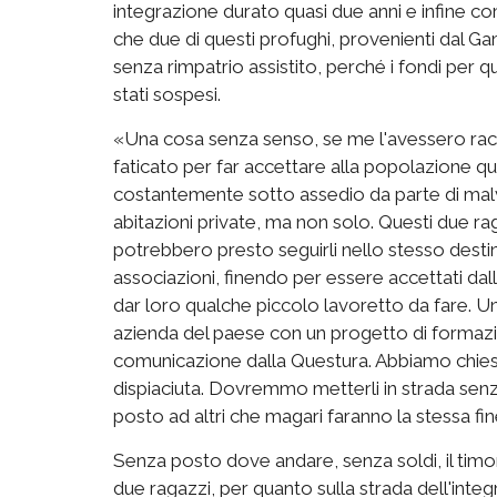
integrazione durato quasi due anni e infine comu
che due di questi profughi, provenienti dal G
senza rimpatrio assistito, perché i fondi per
stati sospesi.
«Una cosa senza senso, se me l'avessero racc
faticato per far accettare alla popolazione q
costantemente sotto assedio da parte di malv
abitazioni private, ma non solo. Questi due ra
potrebbero presto seguirli nello stesso destino
associazioni, finendo per essere accettati da
dar loro qualche piccolo lavoretto da fare. Un
azienda del paese con un progetto di formazi
comunicazione dalla Questura. Abbiamo chiest
dispiaciuta. Dovremmo metterli in strada senza
posto ad altri che magari faranno la stessa fin
Senza posto dove andare, senza soldi, il timore
due ragazzi, per quanto sulla strada dell'integ