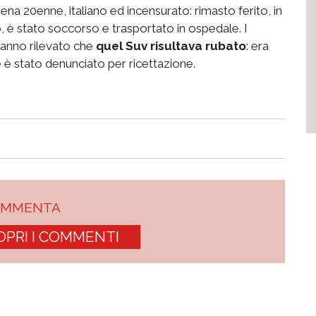
ena 20enne, italiano ed incensurato: rimasto ferito, in
è stato soccorso e trasportato in ospedale. I
 hanno rilevato che
quel Suv risultava rubato
: era
ne è stato denunciato per ricettazione.
OMMENTA
OPRI I COMMENTI