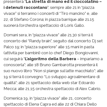
presenterà “
La stretta di mano ed il cioccolatino –
i detenuti raccontano
”; sempre alle 21 in “piazza
vivace” si terranno i concerti di “Tiro mancino” e, alle
22, di Stefano Corona; in piazza barrique alle 21.15
suonerà l’orchestra spettacolo di Loris Gallo.
Domani sera, in “piazza vivace” alle 21.30 si terrà il
concerto dei “Randy brain”, seguito dal concerto Dj set
Palco 19; in “piazza superiore” alle 15 mani in pasta
(attività per bambini) con lo chef Diego Bongiovanni,
cui seguirà “
L’algoritmo della Barbera
– impariamo a
conoscerla”; alle 18 Bruno Gambarotta presenterà il
suo nuovo libro “Non si piange sul latte macchiato”; alle
19 si terrà il convegno “Lo sviluppo agroalimentare di
qualità”; alle 21 spettacolo della web star Edoardo
Mecca; alle 21,15 orchestra spettacolo di Alex Cabrio.
Domenica 19, in “piazza vivace” alle 21, concerto
spettacolo di Elena Capra ed alle 22 di Chiara Dello