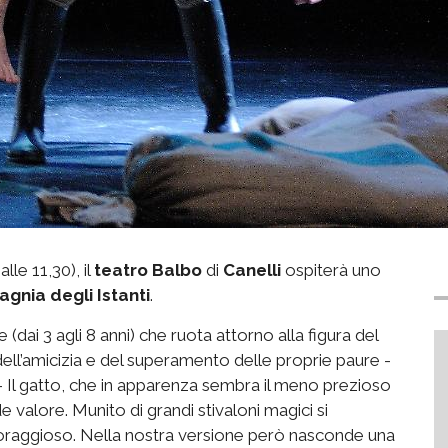
alle 11,30), il
teatro Balbo
di
Canelli
ospiterà uno
gnia degli Istanti
.
dai 3 agli 8 anni) che ruota attorno alla figura del
 dell’amicizia e del superamento delle proprie paure -
 Il gatto, che in apparenza sembra il meno prezioso
de valore. Munito di grandi stivaloni magici si
coraggioso. Nella nostra versione però nasconde una