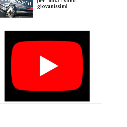
per "noia": sono
giovanissimi