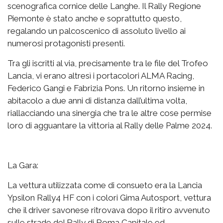
scenografica cornice delle Langhe. Il Rally Regione
Piemonte è stato anche e soprattutto questo,
regalando un palcoscenico di assoluto livello ai
numerosi protagonisti presenti.
Tra gli iscritti al via, precisamente tra le file del Trofeo
Lancia, vi erano altresì i portacolori ALMA Racing,
Federico Gangi e Fabrizia Pons. Un ritorno insieme in
abitacolo a due anni di distanza dall’ultima volta,
riallacciando una sinergia che tra le altre cose permise
loro di agguantare la vittoria al Rally delle Palme 2024.
La Gara:
La vettura utilizzata come di consueto era la Lancia
Ypsilon Rally4 HF con i colori Gima Autosport, vettura
che il driver savonese ritrovava dopo il ritiro avvenuto
sulle strade del Rally di Roma Capitale ed