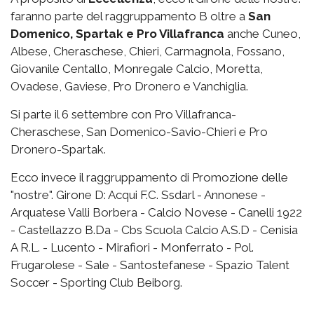
faranno parte del raggruppamento B oltre a
San
Domenico, Spartak e Pro Villafranca
anche Cuneo,
Albese, Cheraschese, Chieri, Carmagnola, Fossano,
Giovanile Centallo, Monregale Calcio, Moretta,
Ovadese, Gaviese, Pro Dronero e Vanchiglia.
Si parte il 6 settembre con Pro Villafranca-
Cheraschese, San Domenico-Savio-Chieri e Pro
Dronero-Spartak.
Ecco invece il raggruppamento di Promozione delle
"nostre". Girone D: Acqui F.C. Ssdarl - Annonese -
Arquatese Valli Borbera - Calcio Novese - Canelli 1922
- Castellazzo B.Da - Cbs Scuola Calcio A.S.D - Cenisia
A R.L. - Lucento - Mirafiori - Monferrato - Pol.
Frugarolese - Sale - Santostefanese - Spazio Talent
Soccer - Sporting Club Beiborg.