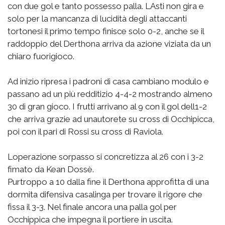
con due gol e tanto possesso palla. LAsti non gira e
solo per la mancanza di lucidità degli attaccanti
tortonesi il primo tempo finisce solo 0-2, anche se il
raddoppio del Derthona arriva da azione viziata da un
chiaro fuorigioco.
Ad inizio ripresa i padroni di casa cambiano modulo e
passano ad un più redditizio 4-4-2 mostrando almeno
30 di gran gioco. I frutti arrivano al 9 con il gol dell1-2
che arriva grazie ad unautorete su cross di Occhipicca,
poi con il pari di Rossi su cross di Raviola.
Loperazione sorpasso si concretizza al 26 con i 3-2
fimato da Kean Dossè.
Purtroppo a 10 dalla fine il Derthona approfitta di una
dormita difensiva casalinga per trovare il rigore che
fissa il 3-3. Nel finale ancora una palla gol per
Occhippica che impegna il portiere in uscita.