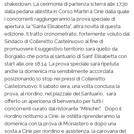
shakedown. La cerimonia di partenza si terrà alle 17.30
dalla pedana allestita in Corso Martiri a Ciriè dalla quale
i concorrenti raggiungeranno la prova speciale di
apertura, la “Santa Elisabetta”, altra novità di questa
edizione. Il tratto cronometrato, fortemente voluto dal
Sindaco di Colleretto Castelnuovo al fine di
promuovere il suggestivo territorio sarà quello da
Borgiallo che porta al santuario di Sant’ Elisabetta con
start alle ore 18,14. La prova speciale sarà ripetuta
anche la domenica ma sensibilmente accorciata
posizionando lo stop nei pressi di Colleretto
Castelonuovo. Il sabato sera, una volta conclusa la
prova, al riordino, nel piazzale del Santuario, sarà
offerto un apericena di benvenuto per tutti i
concorrenti curato dal ristorante “Minichin”. Dopo il
riordino notturno a Ciriè, le ostilità riprenderanno la
domenica con la prova di Monastero e dopo una
sosta a Ciriè per riordino e assistenza, la carovana del