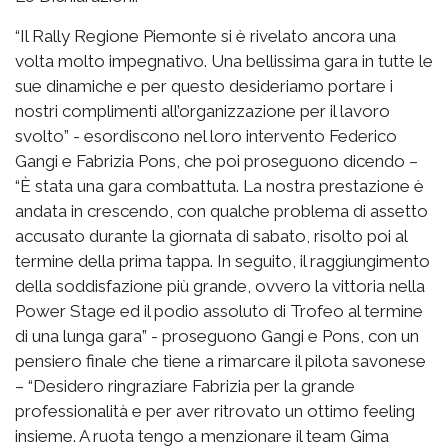
“Il Rally Regione Piemonte si è rivelato ancora una
volta molto impegnativo. Una bellissima gara in tutte le
sue dinamiche e per questo desideriamo portare i
nostri complimenti all’organizzazione per il lavoro
svolto” - esordiscono nel loro intervento Federico
Gangi e Fabrizia Pons, che poi proseguono dicendo –
“È stata una gara combattuta. La nostra prestazione è
andata in crescendo, con qualche problema di assetto
accusato durante la giornata di sabato, risolto poi al
termine della prima tappa. In seguito, il raggiungimento
della soddisfazione più grande, ovvero la vittoria nella
Power Stage ed il podio assoluto di Trofeo al termine
di una lunga gara” - proseguono Gangi e Pons, con un
pensiero finale che tiene a rimarcare il pilota savonese
– “Desidero ringraziare Fabrizia per la grande
professionalità e per aver ritrovato un ottimo feeling
insieme. A ruota tengo a menzionare il team Gima