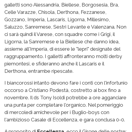
galletti sono Alessandria, Biellese, Borgosesia, Bra,
Celle Varazze, Chisola, Derthona, Fezzanese,
Gozzano, Imperia, Lascaris, Ligorna, Millesimo,
Saluzzo, Sanremese, Sestri Levante e Valenzana. Non
ci sarà quindi il Varese, con squadre come i Grigi, il
Ligorna, la Sanremese e la Biellese che danno idea,
assieme all'Imperia, di essere le "lepri" designate del
raggruppamento. I galletti affronteranno molti derby
piemontesi, e sfideranno anche il Lascaris e il
Derthona, entrambe ripescate.
I biancorossi intanto devono fare i conti con l'infortunio
occorso a Cristiano Podestà, costretto ai box fino a
novembre. Il ds Tony Isoldi potrebbe a ore agganciare
una punta per completare l'organico. Nel pomeriggio
di mercoledì amichevole per i Buglio-boys con
l'ambizioso Casale di Eccellenza, e gara conclusa 0-0.
A proposito di
Eccellenza
, ecco il Girone delle nostre: