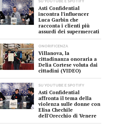
SU YOUTUBE E SPOTIFY
Asti Confidential
incontra l'influencer
Luca Garbin che
racconta i clienti più
assurdi dei supermercati
ONORIFICENZA
Villanova, la
cittadinanza onoraria a
Delia Cortese voluta dai
cittadini (VIDEO)
SU YOUTUBE E SPOTIFY
Asti Confidential
affronta il tema della
violenza sulle donne con
Elisa Chechile
dell'Orecchio di Venere