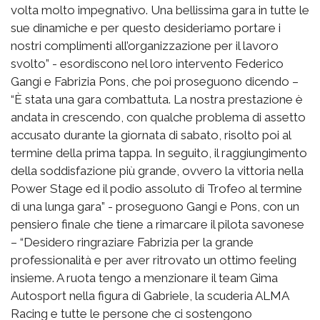
volta molto impegnativo. Una bellissima gara in tutte le
sue dinamiche e per questo desideriamo portare i
nostri complimenti all’organizzazione per il lavoro
svolto” - esordiscono nel loro intervento Federico
Gangi e Fabrizia Pons, che poi proseguono dicendo –
“È stata una gara combattuta. La nostra prestazione è
andata in crescendo, con qualche problema di assetto
accusato durante la giornata di sabato, risolto poi al
termine della prima tappa. In seguito, il raggiungimento
della soddisfazione più grande, ovvero la vittoria nella
Power Stage ed il podio assoluto di Trofeo al termine
di una lunga gara” - proseguono Gangi e Pons, con un
pensiero finale che tiene a rimarcare il pilota savonese
– “Desidero ringraziare Fabrizia per la grande
professionalità e per aver ritrovato un ottimo feeling
insieme. A ruota tengo a menzionare il team Gima
Autosport nella figura di Gabriele, la scuderia ALMA
Racing e tutte le persone che ci sostengono