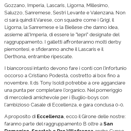
Gozzano, Imperia, Lascaris, Ligorna, Millesimo,
Saluzzo, Sanremese, Sestri Levante e Valenzana. Non
ci sarà quindi il Varese, con squadre come i Grigi, il
Ligorna, la Sanremese e la Biellese che danno idea,
assieme all'Imperia, di essere le "lepri" designate del
raggruppamento. I galletti affronteranno molti derby
piemontesi, e sfideranno anche il Lascaris e il
Derthona, entrambe ripescate.
I biancorossi intanto devono fare i conti con l'infortunio
occorso a Cristiano Podestà, costretto ai box fino a
novembre. Il ds Tony Isoldi potrebbe a ore agganciare
una punta per completare l'organico. Nel pomeriggio
di mercoledì amichevole per i Buglio-boys con
l'ambizioso Casale di Eccellenza, e gara conclusa 0-0.
A proposito di
Eccellenza
, ecco il Girone delle nostre:
faranno parte del raggruppamento B oltre a
San