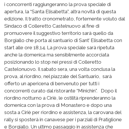
i concorrenti raggiungeranno la prova speciale di
apertura, la “Santa Elisabetta”, altra novità di questa
edizione. Il tratto cronometrato, fortemente voluto dal
Sindaco di Colleretto Castelnuovo al fine di
promuovere il suggestivo territorio sarà quello da
Borgiallo che porta al santuario di Sant’ Elisabetta con
start alle ore 18,14. La prova speciale sarà ripetuta
anche la domenica ma sensibilmente accorciata
posizionando lo stop nei pressi di Colleretto
Castelonuovo. Il sabato sera, una volta conclusa la
prova, al riordino, nel piazzale del Santuario, sarà
offerto un apericena di benvenuto per tutti i
concorrenti curato dal ristorante “Minichin”. Dopo il
riordino notturno a Ciriè, le ostilità riprenderanno la
domenica con la prova di Monastero e dopo una
sosta a Ciriè per riordino e assistenza, la carovana del
rally si sposterà in canavese per i parziali di Pratiglione
e Borgiallo. Un ultimo passaggio in assistenza che