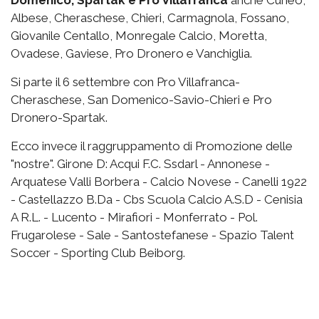
Domenico, Spartak e Pro Villafranca
anche Cuneo,
Albese, Cheraschese, Chieri, Carmagnola, Fossano,
Giovanile Centallo, Monregale Calcio, Moretta,
Ovadese, Gaviese, Pro Dronero e Vanchiglia.
Si parte il 6 settembre con Pro Villafranca-
Cheraschese, San Domenico-Savio-Chieri e Pro
Dronero-Spartak.
Ecco invece il raggruppamento di Promozione delle
"nostre". Girone D: Acqui F.C. Ssdarl - Annonese -
Arquatese Valli Borbera - Calcio Novese - Canelli 1922
- Castellazzo B.Da - Cbs Scuola Calcio A.S.D - Cenisia
A R.L. - Lucento - Mirafiori - Monferrato - Pol.
Frugarolese - Sale - Santostefanese - Spazio Talent
Soccer - Sporting Club Beiborg.