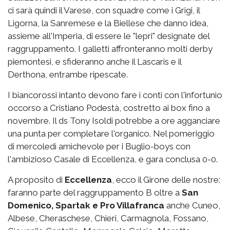
ci sarà quindi il Varese, con squadre come i Grigi, il
Ligorna, la Sanremese e la Biellese che danno idea,
assieme all'Imperia, di essere le "lepri" designate del
raggruppamento. I galletti affronteranno molti derby
piemontesi, e sfideranno anche il Lascaris e il
Derthona, entrambe ripescate.
I biancorossi intanto devono fare i conti con l'infortunio
occorso a Cristiano Podestà, costretto ai box fino a
novembre. Il ds Tony Isoldi potrebbe a ore agganciare
una punta per completare l'organico. Nel pomeriggio
di mercoledì amichevole per i Buglio-boys con
l'ambizioso Casale di Eccellenza, e gara conclusa 0-0.
A proposito di
Eccellenza
, ecco il Girone delle nostre:
faranno parte del raggruppamento B oltre a
San
Domenico, Spartak e Pro Villafranca
anche Cuneo,
Albese, Cheraschese, Chieri, Carmagnola, Fossano,