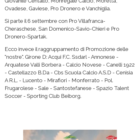
Giovanile Centallo, Monregale Calcio, Moretta,
Ovadese, Gaviese, Pro Dronero e Vanchiglia.
Si parte il 6 settembre con Pro Villafranca-
Cheraschese, San Domenico-Savio-Chieri e Pro
Dronero-Spartak.
Ecco invece il raggruppamento di Promozione delle
"nostre". Girone D: Acqui F.C. Ssdarl - Annonese -
Arquatese Valli Borbera - Calcio Novese - Canelli 1922
- Castellazzo B.Da - Cbs Scuola Calcio A.S.D - Cenisia
A R.L. - Lucento - Mirafiori - Monferrato - Pol.
Frugarolese - Sale - Santostefanese - Spazio Talent
Soccer - Sporting Club Beiborg.