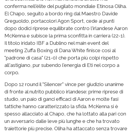
conferma nell'élite del pugilato mondiale Etinosa Oliha.
El Chapo, seguito a bordo ring dal Maestro Davide
Greguoldo, portacolori Agon Sport, cede ai punti
dopo dodici riprese equilibrate contro l'irlandese Aaron
McKenna e subisce la prima sconfitta in carriera (22-1).
Il titolo iridato IBF a Dublino nel main event del
meeting Zuffa Boxing di Dana White finisce così al
"padrone di casa" (21-0) che porta più colpi rispetto
all'astigiano, pur subendo l'energia di Eti nel corpo a
corpo.
Dopo 12 round il "Silencer" vince per giudizio unanime
di fronte al nutrito pubblico irlandese: prime riprese di
studio, un paio di ganci efficaci di Aaron e molte fasi
tattiche hanno caratterizzato la sfida. McKenna si è
spesso allacciato al Chapo, che ha lottato alla pari con
un avversario dalle leve più lunghe e che ha trovato
traiettorie più precise. Oliha ha attaccato senza trovare