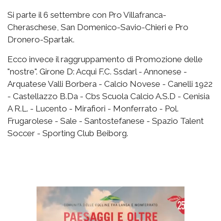
Si parte il 6 settembre con Pro Villafranca-
Cheraschese, San Domenico-Savio-Chieri e Pro
Dronero-Spartak.
Ecco invece il raggruppamento di Promozione delle
"nostre". Girone D: Acqui F.C. Ssdarl - Annonese -
Arquatese Valli Borbera - Calcio Novese - Canelli 1922
- Castellazzo B.Da - Cbs Scuola Calcio A.S.D - Cenisia
A R.L. - Lucento - Mirafiori - Monferrato - Pol.
Frugarolese - Sale - Santostefanese - Spazio Talent
Soccer - Sporting Club Beiborg.