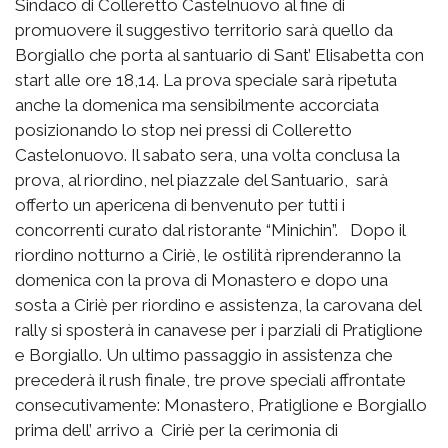
Sindaco di Colleretto Castelnuovo al fine di
promuovere il suggestivo territorio sarà quello da
Borgiallo che porta al santuario di Sant’ Elisabetta con
start alle ore 18,14. La prova speciale sarà ripetuta
anche la domenica ma sensibilmente accorciata
posizionando lo stop nei pressi di Colleretto
Castelonuovo. Il sabato sera, una volta conclusa la
prova, al riordino, nel piazzale del Santuario, sarà
offerto un apericena di benvenuto per tutti i
concorrenti curato dal ristorante “Minichin”. Dopo il
riordino notturno a Ciriè, le ostilità riprenderanno la
domenica con la prova di Monastero e dopo una
sosta a Ciriè per riordino e assistenza, la carovana del
rally si sposterà in canavese per i parziali di Pratiglione
e Borgiallo. Un ultimo passaggio in assistenza che
precederà il rush finale, tre prove speciali affrontate
consecutivamente: Monastero, Pratiglione e Borgiallo
prima dell’ arrivo a Ciriè per la cerimonia di