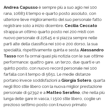
Andrea Capusso
è sempre più a suo agio nei 100
rana, 10683 il tempo e quarto posto assoluto, con
ulteriore lieve miglioramento del suo personale fatto
registrare solo a inizio dicembre.
Cecilia Ceccato
strappa un ottimo quarto posto nei 200 misti con
nuovo personale di 22645 e si piazza sempre nelle
parti alte della classifica nei 100 e 200 dorso, la sua
specialità, rispettivamente quinta e sesta.
Alessandro
Tasso
non fa ormai quasi più notizia con le sue ottime
performance: quattro gare, un terzo, due quarti e un
quinto posto, con nuovo record personale nei 100
farfalla con il tempo di 5651. Le medie distanze
portano invece soddisfazioni a
Giorgia Sotero
, quarta
negli 800 stile libero con la nuova miglior prestazione
personale di 92392 e a
Matteo Serafino
, che nella più
lunga delle gare in vasca, i 1500 stile libero, coglie un
prezioso settimo posto con il nuovo primato