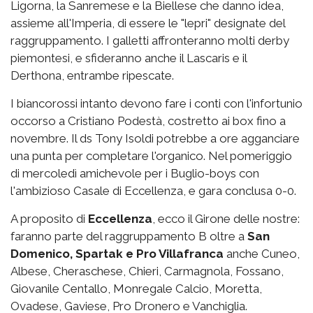
Ligorna, la Sanremese e la Biellese che danno idea,
assieme all'Imperia, di essere le "lepri" designate del
raggruppamento. I galletti affronteranno molti derby
piemontesi, e sfideranno anche il Lascaris e il
Derthona, entrambe ripescate.
I biancorossi intanto devono fare i conti con l'infortunio
occorso a Cristiano Podestà, costretto ai box fino a
novembre. Il ds Tony Isoldi potrebbe a ore agganciare
una punta per completare l'organico. Nel pomeriggio
di mercoledì amichevole per i Buglio-boys con
l'ambizioso Casale di Eccellenza, e gara conclusa 0-0.
A proposito di
Eccellenza
, ecco il Girone delle nostre:
faranno parte del raggruppamento B oltre a
San
Domenico, Spartak e Pro Villafranca
anche Cuneo,
Albese, Cheraschese, Chieri, Carmagnola, Fossano,
Giovanile Centallo, Monregale Calcio, Moretta,
Ovadese, Gaviese, Pro Dronero e Vanchiglia.