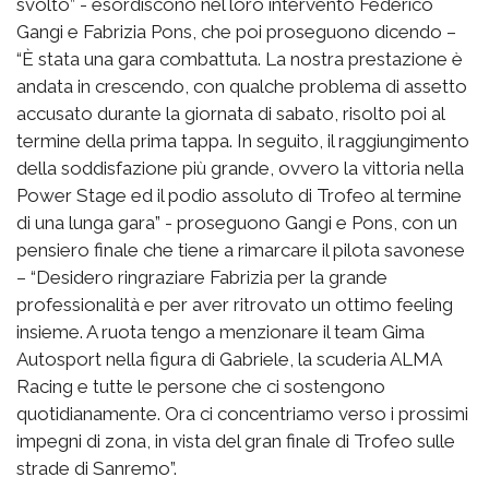
svolto” - esordiscono nel loro intervento Federico
Gangi e Fabrizia Pons, che poi proseguono dicendo –
“È stata una gara combattuta. La nostra prestazione è
andata in crescendo, con qualche problema di assetto
accusato durante la giornata di sabato, risolto poi al
termine della prima tappa. In seguito, il raggiungimento
della soddisfazione più grande, ovvero la vittoria nella
Power Stage ed il podio assoluto di Trofeo al termine
di una lunga gara” - proseguono Gangi e Pons, con un
pensiero finale che tiene a rimarcare il pilota savonese
– “Desidero ringraziare Fabrizia per la grande
professionalità e per aver ritrovato un ottimo feeling
insieme. A ruota tengo a menzionare il team Gima
Autosport nella figura di Gabriele, la scuderia ALMA
Racing e tutte le persone che ci sostengono
quotidianamente. Ora ci concentriamo verso i prossimi
impegni di zona, in vista del gran finale di Trofeo sulle
strade di Sanremo”.