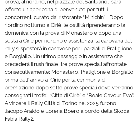
prova, al riordino, nel piazzale del Santuario, sarà
offerto un apericena di benvenuto per tutti i
concorrenti curato dal ristorante “Minichin”. Dopo il
riordino notturno a Ciriè, le ostilità riprenderanno la
domenica con la prova di Monastero e dopo una
sosta a Ciriè per riordino e assistenza, la carovana del
rally si sposterà in canavese per i parziali di Pratiglione
e Borgiallo. Un ultimo passaggio in assistenza che
precederà il rush finale, tre prove speciali affrontate
consecutivamente: Monastero, Pratiglione e Borgiallo
prima dell’ arrivo a Ciriè per la cerimonia di
premiazione dopo sette prove speciali dove verranno
consegnati i trofei: “Città di Ciriè” e “Reale Cavour Evo”.
A vincere il Rally Città di Torino nel 2025 furono
Jacopo Araldo e Lorena Boero a bordo della Skoda
Fabia Rally2.