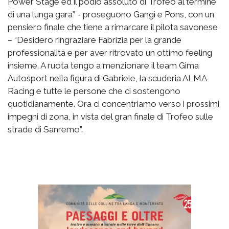
Power Stage ed il podio assoluto di Trofeo al termine
di una lunga gara” - proseguono Gangi e Pons, con un
pensiero finale che tiene a rimarcare il pilota savonese
– “Desidero ringraziare Fabrizia per la grande
professionalità e per aver ritrovato un ottimo feeling
insieme. A ruota tengo a menzionare il team Gima
Autosport nella figura di Gabriele, la scuderia ALMA
Racing e tutte le persone che ci sostengono
quotidianamente. Ora ci concentriamo verso i prossimi
impegni di zona, in vista del gran finale di Trofeo sulle
strade di Sanremo”.