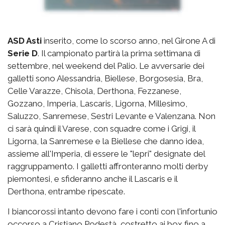
ASD Asti
inserito, come lo scorso anno, nel Girone A di
Serie D
. Il campionato partirà la prima settimana di
settembre, nel weekend del Palio. Le avversarie dei
galletti sono Alessandria, Biellese, Borgosesia, Bra,
Celle Varazze, Chisola, Derthona, Fezzanese,
Gozzano, Imperia, Lascaris, Ligorna, Millesimo,
Saluzzo, Sanremese, Sestri Levante e Valenzana. Non
ci sarà quindi il Varese, con squadre come i Grigi, il
Ligorna, la Sanremese e la Biellese che danno idea,
assieme all'Imperia, di essere le "lepri" designate del
raggruppamento. I galletti affronteranno molti derby
piemontesi, e sfideranno anche il Lascaris e il
Derthona, entrambe ripescate.
I biancorossi intanto devono fare i conti con l'infortunio
occorso a Cristiano Podestà, costretto ai box fino a