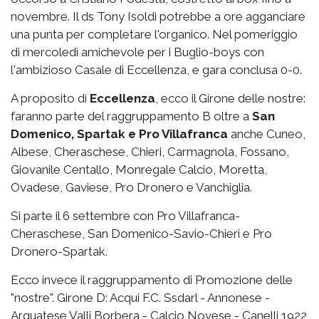
novembre. Il ds Tony Isoldi potrebbe a ore agganciare
una punta per completare l'organico. Nel pomeriggio
di mercoledì amichevole per i Buglio-boys con
l'ambizioso Casale di Eccellenza, e gara conclusa 0-0.
A proposito di
Eccellenza
, ecco il Girone delle nostre:
faranno parte del raggruppamento B oltre a
San
Domenico, Spartak e Pro Villafranca
anche Cuneo,
Albese, Cheraschese, Chieri, Carmagnola, Fossano,
Giovanile Centallo, Monregale Calcio, Moretta,
Ovadese, Gaviese, Pro Dronero e Vanchiglia.
Si parte il 6 settembre con Pro Villafranca-
Cheraschese, San Domenico-Savio-Chieri e Pro
Dronero-Spartak.
Ecco invece il raggruppamento di Promozione delle
"nostre". Girone D: Acqui F.C. Ssdarl - Annonese -
Arquatese Valli Borbera - Calcio Novese - Canelli 1922