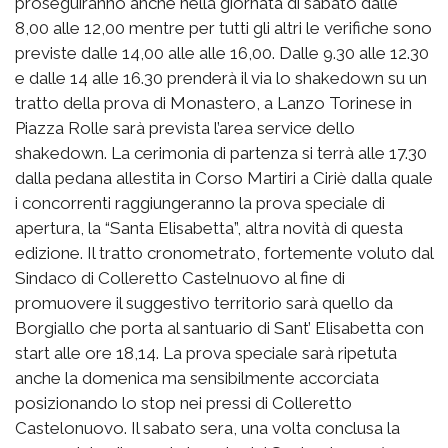
proseguiranno anche nella giornata di sabato dalle
8,00 alle 12,00 mentre per tutti gli altri le verifiche sono
previste dalle 14,00 alle alle 16,00. Dalle 9.30 alle 12.30
e dalle 14 alle 16.30 prenderà il via lo shakedown su un
tratto della prova di Monastero, a Lanzo Torinese in
Piazza Rolle sarà prevista l’area service dello
shakedown. La cerimonia di partenza si terrà alle 17.30
dalla pedana allestita in Corso Martiri a Ciriè dalla quale
i concorrenti raggiungeranno la prova speciale di
apertura, la “Santa Elisabetta”, altra novità di questa
edizione. Il tratto cronometrato, fortemente voluto dal
Sindaco di Colleretto Castelnuovo al fine di
promuovere il suggestivo territorio sarà quello da
Borgiallo che porta al santuario di Sant’ Elisabetta con
start alle ore 18,14. La prova speciale sarà ripetuta
anche la domenica ma sensibilmente accorciata
posizionando lo stop nei pressi di Colleretto
Castelonuovo. Il sabato sera, una volta conclusa la