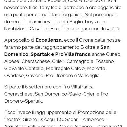
occorso a Cristiano Podestà, costretto ai box fino a
novembre. Il ds Tony Isoldi potrebbe a ore agganciare
una punta per completare l'organico. Nel pomeriggio
di mercoledì amichevole per i Buglio-boys con
l'ambizioso Casale di Eccellenza, e gara conclusa 0-0.
A proposito di
Eccellenza
, ecco il Girone delle nostre:
faranno parte del raggruppamento B oltre a
San
Domenico, Spartak e Pro Villafranca
anche Cuneo,
Albese, Cheraschese, Chieri, Carmagnola, Fossano,
Giovanile Centallo, Monregale Calcio, Moretta,
Ovadese, Gaviese, Pro Dronero e Vanchiglia.
Si parte il 6 settembre con Pro Villafranca-
Cheraschese, San Domenico-Savio-Chieri e Pro
Dronero-Spartak.
Ecco invece il raggruppamento di Promozione delle
"nostre". Girone D: Acqui F.C. Ssdarl - Annonese -
Arquatese Valli Borbera - Calcio Novese - Canelli 1922