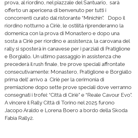
prova, al riordino, nel piazzale del Santuario, sarà
offerto un apericena di benvenuto per tutti i
concorrenti curato dal ristorante “Minichin”. Dopo il
riordino notturno a Ciriè, le ostilità riprenderanno la
domenica con la prova di Monastero e dopo una
sosta a Ciriè per riordino e assistenza, la carovana del
rally si sposterà in canavese per i parziali di Pratiglione
e Borgiallo. Un ultimo passaggio in assistenza che
precederà il rush finale, tre prove speciali affrontate
consecutivamente: Monastero, Pratiglione e Borgiallo
prima dell’ arrivo a Ciriè per la cerimonia di
premiazione dopo sette prove speciali dove verranno
consegnati i trofei: “Città di Ciriè” e “Reale Cavour Evo”.
A vincere il Rally Città di Torino nel 2025 furono
Jacopo Araldo e Lorena Boero a bordo della Skoda
Fabia Rally2.