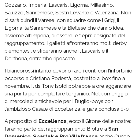
Gozzano, Imperia, Lascaris, Ligorna, Millesimo,
Saluzzo, Sanremese, Sestri Levante e Valenzana. Non
ci sarà quindi il Varese, con squadre come i Grigi, il
Ligorna, la Sanremese e la Biellese che danno idea,
assieme all'Imperia, di essere le "lepri" designate del
raggruppamento. I galletti affronteranno molti derby
piemontesi, e sfideranno anche il Lascaris e il
Derthona, entrambe ripescate.
I biancorossi intanto devono fare i conti con l'infortunio
occorso a Cristiano Podestà, costretto ai box fino a
novembre. Il ds Tony Isoldi potrebbe a ore agganciare
una punta per completare l'organico. Nel pomeriggio
di mercoledì amichevole per i Buglio-boys con
l'ambizioso Casale di Eccellenza, e gara conclusa 0-0.
A proposito di
Eccellenza
, ecco il Girone delle nostre:
faranno parte del raggruppamento B oltre a
San
Domenico, Spartak e Pro Villafranca
anche Cuneo,