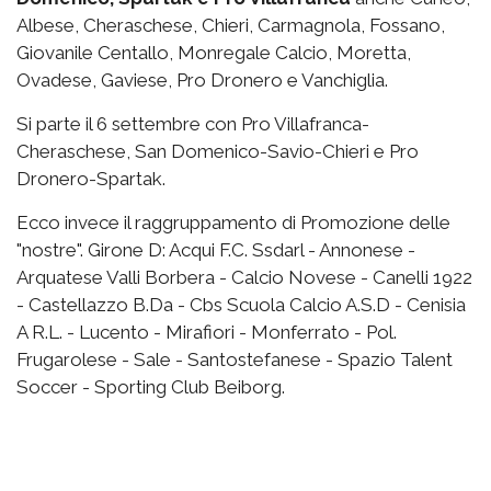
Albese, Cheraschese, Chieri, Carmagnola, Fossano,
Giovanile Centallo, Monregale Calcio, Moretta,
Ovadese, Gaviese, Pro Dronero e Vanchiglia.
Si parte il 6 settembre con Pro Villafranca-
Cheraschese, San Domenico-Savio-Chieri e Pro
Dronero-Spartak.
Ecco invece il raggruppamento di Promozione delle
"nostre". Girone D: Acqui F.C. Ssdarl - Annonese -
Arquatese Valli Borbera - Calcio Novese - Canelli 1922
- Castellazzo B.Da - Cbs Scuola Calcio A.S.D - Cenisia
A R.L. - Lucento - Mirafiori - Monferrato - Pol.
Frugarolese - Sale - Santostefanese - Spazio Talent
Soccer - Sporting Club Beiborg.