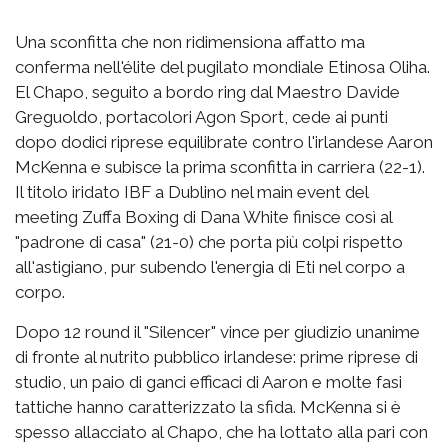
Una sconfitta che non ridimensiona affatto ma
conferma nell'élite del pugilato mondiale Etinosa Oliha.
El Chapo, seguito a bordo ring dal Maestro Davide
Greguoldo, portacolori Agon Sport, cede ai punti
dopo dodici riprese equilibrate contro l'irlandese Aaron
McKenna e subisce la prima sconfitta in carriera (22-1).
Il titolo iridato IBF a Dublino nel main event del
meeting Zuffa Boxing di Dana White finisce così al
"padrone di casa" (21-0) che porta più colpi rispetto
all'astigiano, pur subendo l'energia di Eti nel corpo a
corpo.
Dopo 12 round il "Silencer" vince per giudizio unanime
di fronte al nutrito pubblico irlandese: prime riprese di
studio, un paio di ganci efficaci di Aaron e molte fasi
tattiche hanno caratterizzato la sfida. McKenna si è
spesso allacciato al Chapo, che ha lottato alla pari con