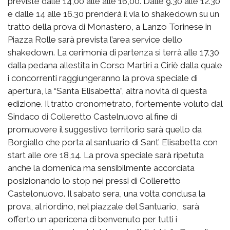
previste dalle 14,00 alle alle 16,00. Dalle 9.30 alle 12.30
e dalle 14 alle 16.30 prenderà il via lo shakedown su un
tratto della prova di Monastero, a Lanzo Torinese in
Piazza Rolle sarà prevista l’area service dello
shakedown. La cerimonia di partenza si terrà alle 17.30
dalla pedana allestita in Corso Martiri a Ciriè dalla quale
i concorrenti raggiungeranno la prova speciale di
apertura, la “Santa Elisabetta”, altra novità di questa
edizione. Il tratto cronometrato, fortemente voluto dal
Sindaco di Colleretto Castelnuovo al fine di
promuovere il suggestivo territorio sarà quello da
Borgiallo che porta al santuario di Sant’ Elisabetta con
start alle ore 18,14. La prova speciale sarà ripetuta
anche la domenica ma sensibilmente accorciata
posizionando lo stop nei pressi di Colleretto
Castelonuovo. Il sabato sera, una volta conclusa la
prova, al riordino, nel piazzale del Santuario, sarà
offerto un apericena di benvenuto per tutti i