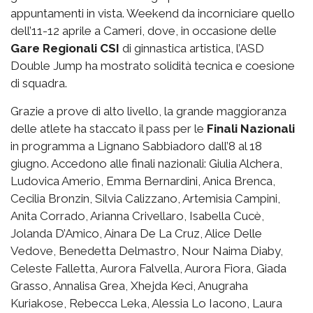
appuntamenti in vista. Weekend da incorniciare quello
dell’11-12 aprile a Cameri, dove, in occasione delle
Gare Regionali CSI
di ginnastica artistica, l’ASD
Double Jump ha mostrato solidità tecnica e coesione
di squadra.
Grazie a prove di alto livello, la grande maggioranza
delle atlete ha staccato il pass per le
Finali Nazionali
in programma a Lignano Sabbiadoro dall’8 al 18
giugno. Accedono alle finali nazionali: Giulia Alchera,
Ludovica Amerio, Emma Bernardini, Anica Brenca,
Cecilia Bronzin, Silvia Calizzano, Artemisia Campini,
Anita Corrado, Arianna Crivellaro, Isabella Cucè,
Jolanda D’Amico, Ainara De La Cruz, Alice Delle
Vedove, Benedetta Delmastro, Nour Naima Diaby,
Celeste Falletta, Aurora Falvella, Aurora Fiora, Giada
Grasso, Annalisa Grea, Xhejda Keci, Anugraha
Kuriakose, Rebecca Leka, Alessia Lo Iacono, Laura