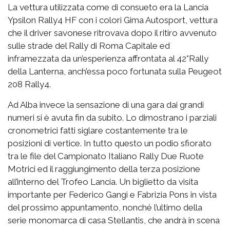
La vettura utilizzata come di consueto era la Lancia
Ypsilon Rally4 HF con i colori Gima Autosport, vettura
che il driver savonese ritrovava dopo il ritiro avvenuto
sulle strade del Rally di Roma Capitale ed
inframezzata da un’esperienza affrontata al 42°Rally
della Lanterna, anch’essa poco fortunata sulla Peugeot
208 Rally4.
Ad Alba invece la sensazione di una gara dai grandi
numeri si è avuta fin da subito. Lo dimostrano i parziali
cronometrici fatti siglare costantemente tra le
posizioni di vertice. In tutto questo un podio sfiorato
tra le file del Campionato Italiano Rally Due Ruote
Motrici ed il raggiungimento della terza posizione
all’interno del Trofeo Lancia. Un biglietto da visita
importante per Federico Gangi e Fabrizia Pons in vista
del prossimo appuntamento, nonché l’ultimo della
serie monomarca di casa Stellantis, che andrà in scena