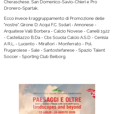
Cheraschese, San Domenico-Savio-Chieri e Pro
Dronero-Spartak.
Ecco invece il raggruppamento di Promozione delle
"nostre". Girone D: Acqui F.C. Ssdarl - Annonese -
Arquatese Valli Borbera - Calcio Novese - Canelli 1922
- Castellazzo B.Da - Cbs Scuola Calcio A.S.D - Cenisia
A R.L. - Lucento - Mirafiori - Monferrato - Pol.
Frugarolese - Sale - Santostefanese - Spazio Talent
Soccer - Sporting Club Beiborg.