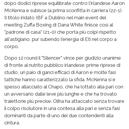
dopo dodici riprese equilibrate contro l'irlandese Aaron
McKenna e subisce la prima sconfitta in carriera (22-1).
Il titolo iridato IBF a Dublino nel main event del
meeting Zuffa Boxing di Dana White finisce così al
"padrone di casa" (21-0) che porta più colpi rispetto
all'astigiano, pur subendo l'energia di Eti nel corpo a
corpo.
Dopo 12 round il "Silencer" vince per giudizio unanime
di fronte al nutrito pubblico irlandese: prime riprese di
studio, un paio di ganci efficaci di Aaron e molte fasi
tattiche hanno caratterizzato la sfida. McKenna si è
spesso allacciato al Chapo, che ha lottato alla pari con
un avversario dalle leve più lunghe e che ha trovato
traiettorie più precise. Oliha ha attaccato senza trovare
il colpo risolutore in una contesa alla pari e senza fasi
dominanti da parte di uno dei due contendenti alla
cintura.