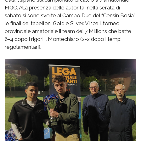
FIGC. Alla presenza delle autorità, nella serata di
sabato si sono svolte al Campo Due del “Censin Bosia”
le finali dei tabelloni Gold e Silver. Vince il torneo
provinciale amatoriale il team dei 7 Millions che batte
6-4 dopo i rigori il Montechiaro (2-2 dopo i tempi
regolamentari).