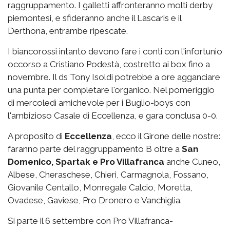
raggruppamento. I galletti affronteranno molti derby
piemontesi, e sfideranno anche il Lascaris e il
Derthona, entrambe ripescate.
I biancorossi intanto devono fare i conti con l'infortunio
occorso a Cristiano Podestà, costretto ai box fino a
novembre. Il ds Tony Isoldi potrebbe a ore agganciare
una punta per completare l'organico. Nel pomeriggio
di mercoledì amichevole per i Buglio-boys con
l'ambizioso Casale di Eccellenza, e gara conclusa 0-0.
A proposito di
Eccellenza
, ecco il Girone delle nostre:
faranno parte del raggruppamento B oltre a
San
Domenico, Spartak e Pro Villafranca
anche Cuneo,
Albese, Cheraschese, Chieri, Carmagnola, Fossano,
Giovanile Centallo, Monregale Calcio, Moretta,
Ovadese, Gaviese, Pro Dronero e Vanchiglia.
Si parte il 6 settembre con Pro Villafranca-