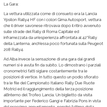
La Gara:
La vettura utilizzata come di consueto era la Lancia
Ypsilon Rally4 HF con i colori Gima Autosport, vettura
che il driver savonese ritrovava dopo il ritiro avvenuto
sulle strade del Rally di Roma Capitale ed
inframezzata da un’esperienza affrontata al 42°Rally
della Lanterna, anch’essa poco fortunata sulla Peugeot
208 Rally4.
Ad Alba invece la sensazione di una gara dai grandi
numeri si è avuta fin da subito. Lo dimostrano i parziali
cronometrici fatti siglare costantemente tra le
posizioni di vertice. In tutto questo un podio sfiorato
tra le file del Campionato Italiano Rally Due Ruote
Motrici ed il raggiungimento della terza posizione
all’interno del Trofeo Lancia. Un biglietto da visita
importante per Federico Gangi e Fabrizia Pons in vista
del prossimo appuntamento, nonché l’ultimo della