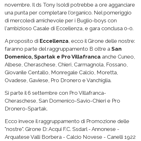
novembre. Il ds Tony Isoldi potrebbe a ore agganciare
una punta per completare l'organico. Nel pomeriggio
di mercoledì amichevole per i Buglio-boys con
l'ambizioso Casale di Eccellenza, e gara conclusa 0-0.
A proposito di
Eccellenza
, ecco il Girone delle nostre:
faranno parte del raggruppamento B oltre a
San
Domenico, Spartak e Pro Villafranca
anche Cuneo,
Albese, Cheraschese, Chieri, Carmagnola, Fossano,
Giovanile Centallo, Monregale Calcio, Moretta,
Ovadese, Gaviese, Pro Dronero e Vanchiglia.
Si parte il 6 settembre con Pro Villafranca-
Cheraschese, San Domenico-Savio-Chieri e Pro
Dronero-Spartak.
Ecco invece il raggruppamento di Promozione delle
"nostre". Girone D: Acqui F.C. Ssdarl - Annonese -
Arquatese Valli Borbera - Calcio Novese - Canelli 1922