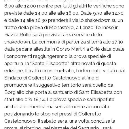
8,00 alle 12,00 mentre per tutti gli altri le verifiche sono
previste dalle 14,00 alle alle 16,00. Dalle 9.30 alle 12.30
e dalle 14 alle 16.30 prenderà il via lo shakedown su un
tratto della prova di Monastero, a Lanzo Torinese in
Piazza Rolle sarà prevista l’area service dello
shakedown. La cerimonia di partenza si terrà alle 17.30
dalla pedana allestita in Corso Martiri a Ciriè dalla quale
i concorrenti raggiungeranno la prova speciale di
apertura, la “Santa Elisabetta”, altra novità di questa
edizione. Il tratto cronometrato, fortemente voluto dal
Sindaco di Colleretto Castelnuovo al fine di
promuovere il suggestivo territorio sarà quello da
Borgiallo che porta al santuario di Sant’ Elisabetta con
start alle ore 18,14. La prova speciale sarà ripetuta
anche la domenica ma sensibilmente accorciata
posizionando lo stop nei pressi di Colleretto
Castelonuovo. Il sabato sera, una volta conclusa la
prova, al riordino, nel piazzale del Santuario, sarà