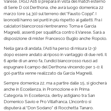
Varese, l'ASD Asti si prepara in vista del match esterno
di Serie D col Derthona, che avrà luogo domenica 22
marzo (ore 14,30) sul terreno del “Fausto Coppi”. I
leoncelli hanno sei punti in più rispetto ai galletti. Fra i
calciatori biancorossi rientreranno Toma e Garcia
Magnelli, assenti per squalifica contro il Varese. Sarà a
disposizione di mister Francesco Buglio anche Ropolo.
Nella gara di andata, l'Asti ha perso di misura (2-3)
dopo essere andato al riposo in vantaggio di due reti. Il
6 aprile di un anno fa, l'undici biancorosso riuscì ad
espugnare il campo del Derthona vincendo per 1-0: il
gol-partita venne realizzato da Garcia Magnelli.
Sempre domenica 22, ma a partire dalle 15, si giocherà
anche in Eccellenza, in Promozione e in Prima
Categoria. In Eccellenza, derby astigiano tra San
Domenico Savio e Pro Villafranca. L'incontro si
disputerà al “Don Sodano” di Rocchetta Tanaro.