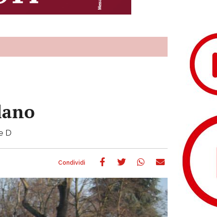
ilano
ie D