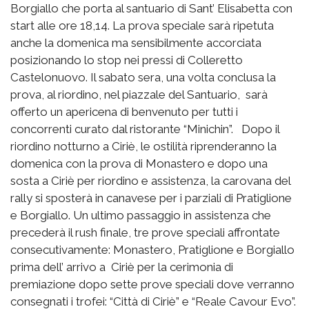
Borgiallo che porta al santuario di Sant’ Elisabetta con
start alle ore 18,14. La prova speciale sarà ripetuta
anche la domenica ma sensibilmente accorciata
posizionando lo stop nei pressi di Colleretto
Castelonuovo. Il sabato sera, una volta conclusa la
prova, al riordino, nel piazzale del Santuario, sarà
offerto un apericena di benvenuto per tutti i
concorrenti curato dal ristorante “Minichin”. Dopo il
riordino notturno a Ciriè, le ostilità riprenderanno la
domenica con la prova di Monastero e dopo una
sosta a Ciriè per riordino e assistenza, la carovana del
rally si sposterà in canavese per i parziali di Pratiglione
e Borgiallo. Un ultimo passaggio in assistenza che
precederà il rush finale, tre prove speciali affrontate
consecutivamente: Monastero, Pratiglione e Borgiallo
prima dell’ arrivo a Ciriè per la cerimonia di
premiazione dopo sette prove speciali dove verranno
consegnati i trofei: “Città di Ciriè” e “Reale Cavour Evo”.