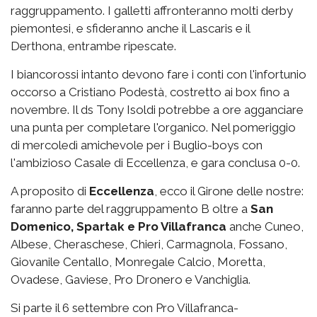
raggruppamento. I galletti affronteranno molti derby
piemontesi, e sfideranno anche il Lascaris e il
Derthona, entrambe ripescate.
I biancorossi intanto devono fare i conti con l'infortunio
occorso a Cristiano Podestà, costretto ai box fino a
novembre. Il ds Tony Isoldi potrebbe a ore agganciare
una punta per completare l'organico. Nel pomeriggio
di mercoledì amichevole per i Buglio-boys con
l'ambizioso Casale di Eccellenza, e gara conclusa 0-0.
A proposito di
Eccellenza
, ecco il Girone delle nostre:
faranno parte del raggruppamento B oltre a
San
Domenico, Spartak e Pro Villafranca
anche Cuneo,
Albese, Cheraschese, Chieri, Carmagnola, Fossano,
Giovanile Centallo, Monregale Calcio, Moretta,
Ovadese, Gaviese, Pro Dronero e Vanchiglia.
Si parte il 6 settembre con Pro Villafranca-