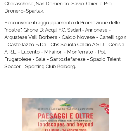
Cheraschese, San Domenico-Savio-Chieri e Pro
Dronero-Spartak.
Ecco invece il raggruppamento di Promozione delle
"nostre". Girone D: Acqui F.C. Ssdarl - Annonese -
Arquatese Valli Borbera - Calcio Novese - Canelli 1922
- Castellazzo B.Da - Cbs Scuola Calcio A.S.D - Cenisia
A R.L. - Lucento - Mirafiori - Monferrato - Pol.
Frugarolese - Sale - Santostefanese - Spazio Talent
Soccer - Sporting Club Beiborg.