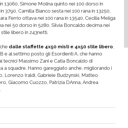
n 13060, Simone Molina quinto nei 100 dorso in
 in 3790, Camilla Bianco sesta nei 100 rana in 13250,
ara Ferrio ottava nei 100 rana in 13540, Cecilia Meliga
na nei 50 dorso in 5280, Silvia Boncaldo decima nei
ile libero in 243netti.
nche
dalle staffette 4x50 misti e 4x50 stile libero
,
B e al settimo posto gli Esordienti A, che hanno
i tecnici Massimo Zani e Catia Boncaldo di
fica a squadre. Hanno gareggiato anche, migliorando i
, Lorenzo Iraldi, Gabriele Budzynski, Matteo
ero, Giacomo Cuozzo, Patrizia DAnna, Andrea
.