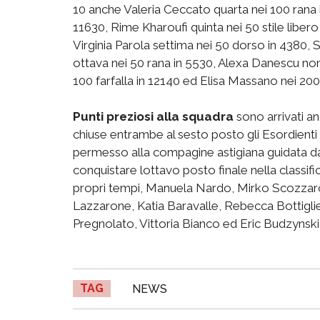
10 anche Valeria Ceccato quarta nei 100 rana i
11630, Rime Kharoufi quinta nei 50 stile libero
Virginia Parola settima nei 50 dorso in 4380, S
ottava nei 50 rana in 5530, Alexa Danescu no
100 farfalla in 12140 ed Elisa Massano nei 200 st
Punti preziosi alla squadra
sono arrivati a
chiuse entrambe al sesto posto gli Esordienti 
permesso alla compagine astigiana guidata da
conquistare lottavo posto finale nella classi
propri tempi, Manuela Nardo, Mirko Scozzaro
Lazzarone, Katia Baravalle, Rebecca Bottigli
Pregnolato, Vittoria Bianco ed Eric Budzynski
TAG
NEWS