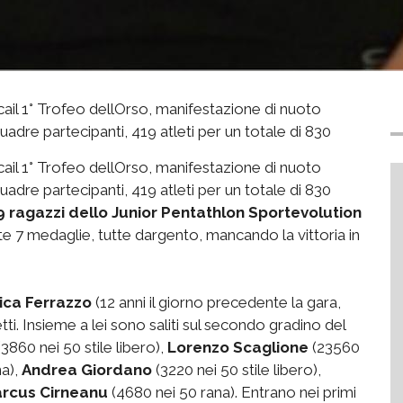
cail 1° Trofeo dellOrso, manifestazione di nuoto
quadre partecipanti, 419 atleti per un totale di 830
cail 1° Trofeo dellOrso, manifestazione di nuoto
quadre partecipanti, 419 atleti per un totale di 830
9 ragazzi dello Junior Pentathlon Sportevolution
 medaglie, tutte dargento, mancando la vittoria in
ica Ferrazzo
(12 anni il giorno precedente la gara,
tti. Insieme a lei sono saliti sul secondo gradino del
3860 nei 50 stile libero),
Lorenzo Scaglione
(23560
na),
Andrea Giordano
(3220 nei 50 stile libero),
rcus Cirneanu
(4680 nei 50 rana). Entrano nei primi