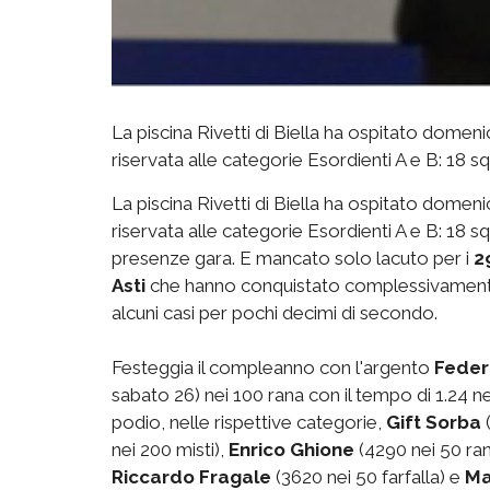
La piscina Rivetti di Biella ha ospitato domeni
riservata alle categorie Esordienti A e B: 18 s
La piscina Rivetti di Biella ha ospitato domeni
riservata alle categorie Esordienti A e B: 18 s
presenze gara. E mancato solo lacuto per i
2
Asti
che hanno conquistato complessivamente 7
alcuni casi per pochi decimi di secondo.
Festeggia il compleanno con l'argento
Feder
sabato 26) nei 100 rana con il tempo di 1.24 ne
podio, nelle rispettive categorie,
Gift Sorba
(
nei 200 misti),
Enrico Ghione
(4290 nei 50 ra
Riccardo Fragale
(3620 nei 50 farfalla) e
Ma