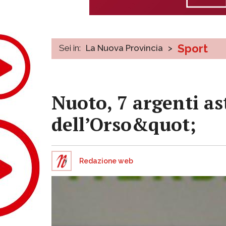
Sport
Sei in:
La Nuova Provincia
>
Nuoto, 7 argenti as
dell’Orso&quot;
Redazione web