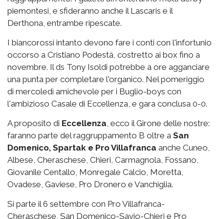
piemontesi, e sfideranno anche il Lascaris e il
Derthona, entrambe ripescate.
I biancorossi intanto devono fare i conti con l'infortunio
occorso a Cristiano Podestà, costretto ai box fino a
novembre. Il ds Tony Isoldi potrebbe a ore agganciare
una punta per completare l'organico. Nel pomeriggio
di mercoledì amichevole per i Buglio-boys con
l'ambizioso Casale di Eccellenza, e gara conclusa 0-0.
A proposito di
Eccellenza
, ecco il Girone delle nostre:
faranno parte del raggruppamento B oltre a
San
Domenico, Spartak e Pro Villafranca
anche Cuneo,
Albese, Cheraschese, Chieri, Carmagnola, Fossano,
Giovanile Centallo, Monregale Calcio, Moretta,
Ovadese, Gaviese, Pro Dronero e Vanchiglia.
Si parte il 6 settembre con Pro Villafranca-
Cheraschese, San Domenico-Savio-Chieri e Pro