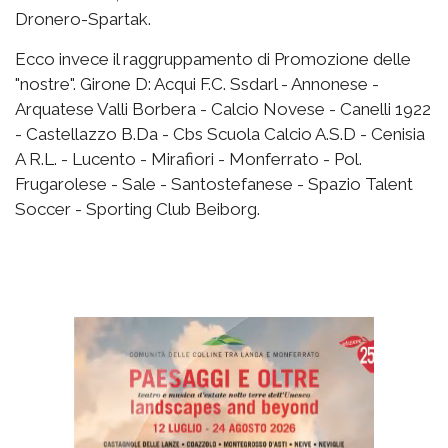
Dronero-Spartak.
Ecco invece il raggruppamento di Promozione delle
"nostre". Girone D: Acqui F.C. Ssdarl - Annonese -
Arquatese Valli Borbera - Calcio Novese - Canelli 1922
- Castellazzo B.Da - Cbs Scuola Calcio A.S.D - Cenisia
A R.L. - Lucento - Mirafiori - Monferrato - Pol.
Frugarolese - Sale - Santostefanese - Spazio Talent
Soccer - Sporting Club Beiborg.