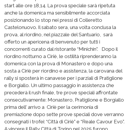
start alle ore 18,14. La prova speciale sarà ripetuta
anche la domenica ma sensibilmente accorciata
posizionando lo stop nei pressi di Colleretto
Castelonuovo. Il sabato sera, una volta conclusa la
prova, al riordino, nel piazzale del Santuario, sarà
offerto un apericena di benvenuto per tutti i
concorrenti curato dal ristorante “Minichin”. Dopo il
riordino notturno a Ciriè, le ostilità riprenderanno la
domenica con la prova di Monastero e dopo una
sosta a Ciriè per riordino e assistenza, la carovana del
rally si sposterà in canavese per i parziali di Pratiglione
e Borgiallo. Un ultimo passaggio in assistenza che
precederà il rush finale, tre prove speciali affrontate
consecutivamente: Monastero, Pratiglione e Borgiallo
prima dell’ arrivo a Ciriè per la cerimonia di
premiazione dopo sette prove speciali dove verranno
consegnati i trofei: “Città di Ciriè” e “Reale Cavour Evo”.
A vincere il Rally Città di Torino nel 2025 furono