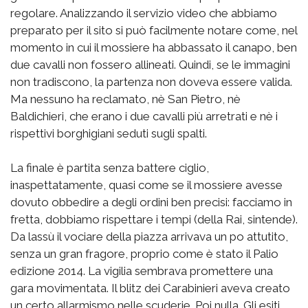
regolare. Analizzando il servizio video che abbiamo
preparato per il sito si può facilmente notare come, nel
momento in cui il mossiere ha abbassato il canapo, ben
due cavalli non fossero allineati. Quindi, se le immagini
non tradiscono, la partenza non doveva essere valida.
Ma nessuno ha reclamato, nè San Pietro, nè
Baldichieri, che erano i due cavalli più arretrati e nè i
rispettivi borghigiani seduti sugli spalti.
La finale è partita senza battere ciglio,
inaspettatamente, quasi come se il mossiere avesse
dovuto obbedire a degli ordini ben precisi: facciamo in
fretta, dobbiamo rispettare i tempi (della Rai, sintende).
Da lassù il vociare della piazza arrivava un po attutito,
senza un gran fragore, proprio come è stato il Palio
edizione 2014. La vigilia sembrava promettere una
gara movimentata. Il blitz dei Carabinieri aveva creato
un certo allarmismo nelle scuderie. Poi nulla. Gli esiti