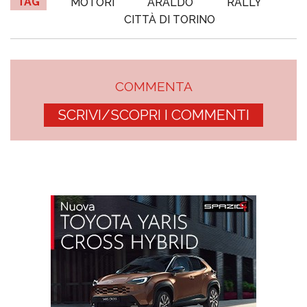
TAG
MOTORI
ARALDO
RALLY
CITTÀ DI TORINO
COMMENTA
SCRIVI/SCOPRI I COMMENTI