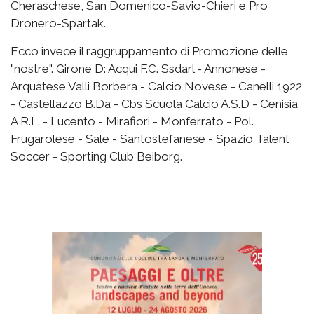
Cheraschese, San Domenico-Savio-Chieri e Pro
Dronero-Spartak.
Ecco invece il raggruppamento di Promozione delle
"nostre". Girone D: Acqui F.C. Ssdarl - Annonese -
Arquatese Valli Borbera - Calcio Novese - Canelli 1922
- Castellazzo B.Da - Cbs Scuola Calcio A.S.D - Cenisia
A R.L. - Lucento - Mirafiori - Monferrato - Pol.
Frugarolese - Sale - Santostefanese - Spazio Talent
Soccer - Sporting Club Beiborg.