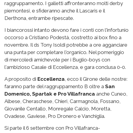
raggruppamento. I galletti affronteranno molti derby
piemontesi, e sfideranno anche il Lascaris e il
Derthona, entrambe ripescate.
I biancorossi intanto devono fare i conti con l'infortunio
occorso a Cristiano Podestà, costretto ai box fino a
novembre. Il ds Tony Isoldi potrebbe a ore agganciare
una punta per completare l'organico. Nel pomeriggio
di mercoledì amichevole per i Buglio-boys con
l'ambizioso Casale di Eccellenza, e gara conclusa 0-0.
A proposito di
Eccellenza
, ecco il Girone delle nostre:
faranno parte del raggruppamento B oltre a
San
Domenico, Spartak e Pro Villafranca
anche Cuneo,
Albese, Cheraschese, Chieri, Carmagnola, Fossano,
Giovanile Centallo, Monregale Calcio, Moretta,
Ovadese, Gaviese, Pro Dronero e Vanchiglia.
Si parte il 6 settembre con Pro Villafranca-