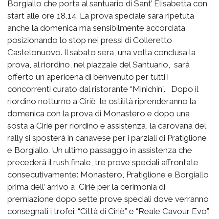
Borgiallo che porta al santuario di Sant’ Elisabetta con
start alle ore 18,14. La prova speciale sarà ripetuta
anche la domenica ma sensibilmente accorciata
posizionando lo stop nei pressi di Colleretto
Castelonuovo. Il sabato sera, una volta conclusa la
prova, al riordino, nel piazzale del Santuario, sarà
offerto un apericena di benvenuto per tutti i
concorrenti curato dal ristorante “Minichin”. Dopo il
riordino notturno a Ciriè, le ostilità riprenderanno la
domenica con la prova di Monastero e dopo una
sosta a Ciriè per riordino e assistenza, la carovana del
rally si sposterà in canavese per i parziali di Pratiglione
e Borgiallo. Un ultimo passaggio in assistenza che
precederà il rush finale, tre prove speciali affrontate
consecutivamente: Monastero, Pratiglione e Borgiallo
prima dell’ arrivo a Ciriè per la cerimonia di
premiazione dopo sette prove speciali dove verranno
consegnati i trofei: “Città di Ciriè” e “Reale Cavour Evo”.