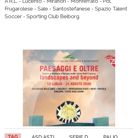
A R.L. - Lucento - Mirafiori - Monferrato - Pol.
Frugarolese - Sale - Santostefanese - Spazio Talent
Soccer - Sporting Club Beiborg.
TAG
ASD ASTI
SERIE D
PALIO