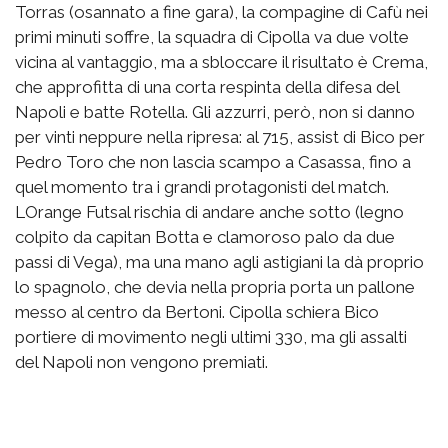
Torras (osannato a fine gara), la compagine di Cafù nei
primi minuti soffre, la squadra di Cipolla va due volte
vicina al vantaggio, ma a sbloccare il risultato è Crema,
che approfitta di una corta respinta della difesa del
Napoli e batte Rotella. Gli azzurri, però, non si danno
per vinti neppure nella ripresa: al 715, assist di Bico per
Pedro Toro che non lascia scampo a Casassa, fino a
quel momento tra i grandi protagonisti del match.
LOrange Futsal rischia di andare anche sotto (legno
colpito da capitan Botta e clamoroso palo da due
passi di Vega), ma una mano agli astigiani la dà proprio
lo spagnolo, che devia nella propria porta un pallone
messo al centro da Bertoni. Cipolla schiera Bico
portiere di movimento negli ultimi 330, ma gli assalti
del Napoli non vengono premiati.