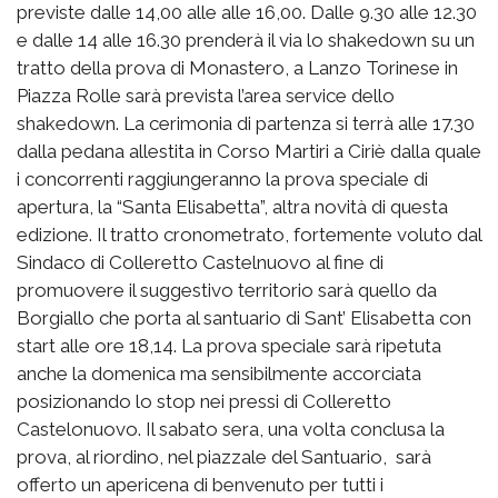
previste dalle 14,00 alle alle 16,00. Dalle 9.30 alle 12.30
e dalle 14 alle 16.30 prenderà il via lo shakedown su un
tratto della prova di Monastero, a Lanzo Torinese in
Piazza Rolle sarà prevista l’area service dello
shakedown. La cerimonia di partenza si terrà alle 17.30
dalla pedana allestita in Corso Martiri a Ciriè dalla quale
i concorrenti raggiungeranno la prova speciale di
apertura, la “Santa Elisabetta”, altra novità di questa
edizione. Il tratto cronometrato, fortemente voluto dal
Sindaco di Colleretto Castelnuovo al fine di
promuovere il suggestivo territorio sarà quello da
Borgiallo che porta al santuario di Sant’ Elisabetta con
start alle ore 18,14. La prova speciale sarà ripetuta
anche la domenica ma sensibilmente accorciata
posizionando lo stop nei pressi di Colleretto
Castelonuovo. Il sabato sera, una volta conclusa la
prova, al riordino, nel piazzale del Santuario, sarà
offerto un apericena di benvenuto per tutti i