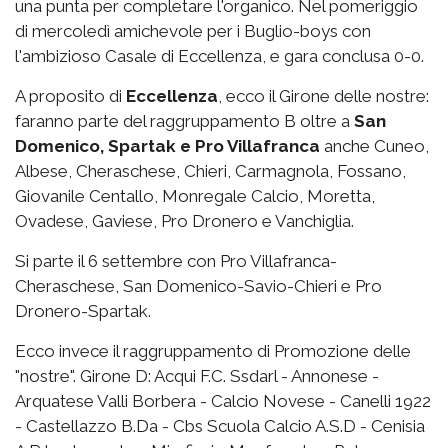
una punta per completare l'organico. Nel pomeriggio
di mercoledì amichevole per i Buglio-boys con
l'ambizioso Casale di Eccellenza, e gara conclusa 0-0.
A proposito di
Eccellenza
, ecco il Girone delle nostre:
faranno parte del raggruppamento B oltre a
San
Domenico, Spartak e Pro Villafranca
anche Cuneo,
Albese, Cheraschese, Chieri, Carmagnola, Fossano,
Giovanile Centallo, Monregale Calcio, Moretta,
Ovadese, Gaviese, Pro Dronero e Vanchiglia.
Si parte il 6 settembre con Pro Villafranca-
Cheraschese, San Domenico-Savio-Chieri e Pro
Dronero-Spartak.
Ecco invece il raggruppamento di Promozione delle
"nostre". Girone D: Acqui F.C. Ssdarl - Annonese -
Arquatese Valli Borbera - Calcio Novese - Canelli 1922
- Castellazzo B.Da - Cbs Scuola Calcio A.S.D - Cenisia