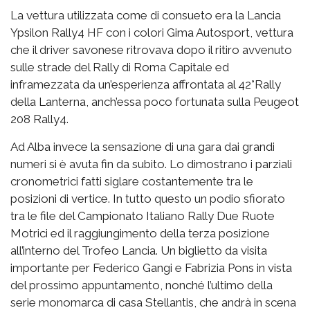
La vettura utilizzata come di consueto era la Lancia
Ypsilon Rally4 HF con i colori Gima Autosport, vettura
che il driver savonese ritrovava dopo il ritiro avvenuto
sulle strade del Rally di Roma Capitale ed
inframezzata da un’esperienza affrontata al 42°Rally
della Lanterna, anch’essa poco fortunata sulla Peugeot
208 Rally4.
Ad Alba invece la sensazione di una gara dai grandi
numeri si è avuta fin da subito. Lo dimostrano i parziali
cronometrici fatti siglare costantemente tra le
posizioni di vertice. In tutto questo un podio sfiorato
tra le file del Campionato Italiano Rally Due Ruote
Motrici ed il raggiungimento della terza posizione
all’interno del Trofeo Lancia. Un biglietto da visita
importante per Federico Gangi e Fabrizia Pons in vista
del prossimo appuntamento, nonché l’ultimo della
serie monomarca di casa Stellantis, che andrà in scena