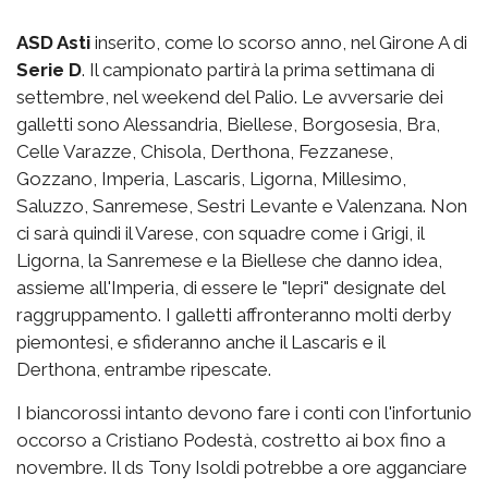
ASD Asti
inserito, come lo scorso anno, nel Girone A di
Serie D
. Il campionato partirà la prima settimana di
settembre, nel weekend del Palio. Le avversarie dei
galletti sono Alessandria, Biellese, Borgosesia, Bra,
Celle Varazze, Chisola, Derthona, Fezzanese,
Gozzano, Imperia, Lascaris, Ligorna, Millesimo,
Saluzzo, Sanremese, Sestri Levante e Valenzana. Non
ci sarà quindi il Varese, con squadre come i Grigi, il
Ligorna, la Sanremese e la Biellese che danno idea,
assieme all'Imperia, di essere le "lepri" designate del
raggruppamento. I galletti affronteranno molti derby
piemontesi, e sfideranno anche il Lascaris e il
Derthona, entrambe ripescate.
I biancorossi intanto devono fare i conti con l'infortunio
occorso a Cristiano Podestà, costretto ai box fino a
novembre. Il ds Tony Isoldi potrebbe a ore agganciare