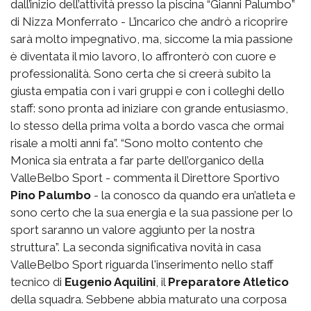
dall’inizio dell’attività presso la piscina “Gianni Palumbo”
di Nizza Monferrato - L’incarico che andrò a ricoprire
sarà molto impegnativo, ma, siccome la mia passione
è diventata il mio lavoro, lo affronterò con cuore e
professionalità. Sono certa che si creerà subito la
giusta empatia con i vari gruppi e con i colleghi dello
staff: sono pronta ad iniziare con grande entusiasmo,
lo stesso della prima volta a bordo vasca che ormai
risale a molti anni fa”. “Sono molto contento che
Monica sia entrata a far parte dell’organico della
ValleBelbo Sport - commenta il Direttore Sportivo
Pino Palumbo
- la conosco da quando era un’atleta e
sono certo che la sua energia e la sua passione per lo
sport saranno un valore aggiunto per la nostra
struttura”. La seconda significativa novità in casa
ValleBelbo Sport riguarda l'inserimento nello staff
tecnico di
Eugenio Aquilini
, il
Preparatore Atletico
della squadra. Sebbene abbia maturato una corposa