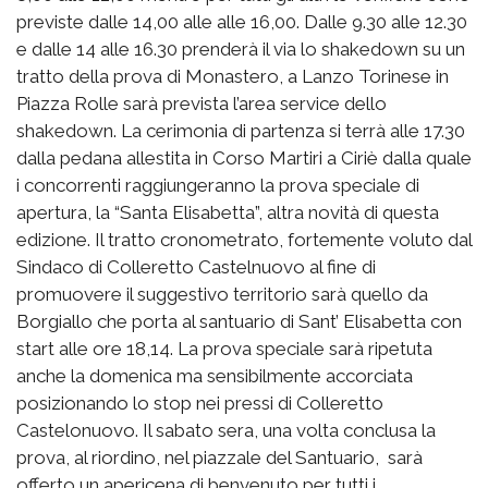
previste dalle 14,00 alle alle 16,00. Dalle 9.30 alle 12.30
e dalle 14 alle 16.30 prenderà il via lo shakedown su un
tratto della prova di Monastero, a Lanzo Torinese in
Piazza Rolle sarà prevista l’area service dello
shakedown. La cerimonia di partenza si terrà alle 17.30
dalla pedana allestita in Corso Martiri a Ciriè dalla quale
i concorrenti raggiungeranno la prova speciale di
apertura, la “Santa Elisabetta”, altra novità di questa
edizione. Il tratto cronometrato, fortemente voluto dal
Sindaco di Colleretto Castelnuovo al fine di
promuovere il suggestivo territorio sarà quello da
Borgiallo che porta al santuario di Sant’ Elisabetta con
start alle ore 18,14. La prova speciale sarà ripetuta
anche la domenica ma sensibilmente accorciata
posizionando lo stop nei pressi di Colleretto
Castelonuovo. Il sabato sera, una volta conclusa la
prova, al riordino, nel piazzale del Santuario, sarà
offerto un apericena di benvenuto per tutti i