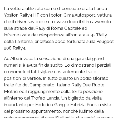
La vettura utilizzata come di consueto era la Lancia
Ypsilon Rally4 HF con i colori Gima Autosport, vettura
che il driver savonese ritrovava dopo il ritiro avvenuto
sulle strade del Rally di Roma Capitale ed
inframezzata da un’esperienza affrontata al 42°Rally
della Lanterna, anch’essa poco fortunata sulla Peugeot
208 Rally4.
Ad Alba invece la sensazione di una gara dai grandi
numeri si è avuta fin da subito. Lo dimostrano i parziali
cronometrici fatti siglare costantemente tra le
posizioni di vertice. In tutto questo un podio sfiorato
tra le file del Campionato Italiano Rally Due Ruote
Motrici ed il raggiungimento della terza posizione
all’interno del Trofeo Lancia. Un biglietto da visita
importante per Federico Gangi e Fabrizia Pons in vista
del prossimo appuntamento, nonché l’ultimo della
serie monomarca di casa Stellantis, che andrà in scena