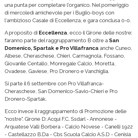
una punta per completare l'organico. Nel pomeriggio
di mercoledì amichevole per i Buglio-boys con
l'ambizioso Casale di Eccellenza, e gara conclusa 0-0.
A proposito di
Eccellenza
, ecco il Girone delle nostre:
faranno parte del raggruppamento B oltre a
San
Domenico, Spartak e Pro Villafranca
anche Cuneo,
Albese, Cheraschese, Chieri, Carmagnola, Fossano,
Giovanile Centallo, Monregale Calcio, Moretta,
Ovadese, Gaviese, Pro Dronero e Vanchiglia.
Si parte il 6 settembre con Pro Villafranca-
Cheraschese, San Domenico-Savio-Chieri e Pro
Dronero-Spartak.
Ecco invece il raggruppamento di Promozione delle
"nostre". Girone D: Acqui F.C. Ssdarl - Annonese -
Arquatese Valli Borbera - Calcio Novese - Canelli 1922
- Castellazzo B.Da - Cbs Scuola Calcio A.S.D - Cenisia