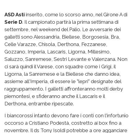
ASD Asti
inserito, come lo scorso anno, nel Girone A di
Serie D
. Il campionato partirà la prima settimana di
settembre, nel weekend del Palio. Le avversarie dei
galletti sono Alessandria, Biellese, Borgosesia, Bra,
Celle Varazze, Chisola, Derthona, Fezzanese,
Gozzano, Imperia, Lascaris, Ligorna, Millesimo,
Saluzzo, Sanremese, Sestri Levante e Valenzana. Non
ci sarà quindi il Varese, con squadre come i Grigi, il
Ligorna, la Sanremese e la Biellese che danno idea,
assieme all'Imperia, di essere le "lepri" designate del
raggruppamento. I galletti affronteranno molti derby
piemontesi, e sfideranno anche il Lascaris e il
Derthona, entrambe ripescate.
I biancorossi intanto devono fare i conti con l'infortunio
occorso a Cristiano Podestà, costretto ai box fino a
novembre. Il ds Tony Isoldi potrebbe a ore agganciare