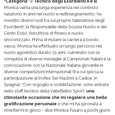
“Categoria”
e
Tecnico degli Esordienti A e B
.
Monica vanta una lunga esperienza nel contesto
natatorio: in anni nel nuoto e nell’insegnamento, ha
rivestito diversi ruoli tra cui proprio l’allenatrice degli
Esordienti, la Responsabile della Scuola Nuoto e dei
Centri Estivi, l’istruttrice di fitness e nuoto
sincronizzato. Prima di iniziare la carriera a bordo
vasca, Monica ha effettuato un lungo percorso nel
nuoto agonistico durato 15 anni, culminato con la
conquista di diverse medaglie ai Campionati Italiani e la
convocazione con la Nazionale Italiana giovanile in
diverse competizioni internazionali (tra cui spicca la
partecipazione al trofeo Sei Nazioni a Cadice, in
Spagna). “Con orgoglio e soddisfazione, sono entrata
nello staff tecnico della ValleBelbo Sport,
una
stimolante occasione che mi regalerà una bella
gratificazione personale
e che mi ha spronata a
rimettermi in gioco - dice Monica Fusaro a pochi giorni