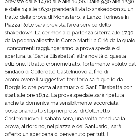
previste dalle 14,00 alle alle 16,00. Dalle 9.30 alle 12.30
e dalle 14 alle 16.30 prenderà il via lo shakedown su un
tratto della prova di Monastero, a Lanzo Torinese in
Piazza Rolle sarà prevista l’area service dello
shakedown. La cerimonia di partenza si terrà alle 17.30
dalla pedana allestita in Corso Martiri a Ciriè dalla quale
i concorrenti raggiungeranno la prova speciale di
apertura, la “Santa Elisabetta”, altra novità di questa
edizione. Il tratto cronometrato, fortemente voluto dal
Sindaco di Colleretto Castelnuovo al fine di
promuovere il suggestivo territorio sarà quello da
Borgiallo che porta al santuario di Sant’ Elisabetta con
start alle ore 18,14. La prova speciale sarà ripetuta
anche la domenica ma sensibilmente accorciata
posizionando lo stop nei pressi di Colleretto
Castelonuovo. Il sabato sera, una volta conclusa la
prova, al riordino, nel piazzale del Santuario, sarà
offerto un apericena di benvenuto per tutti i