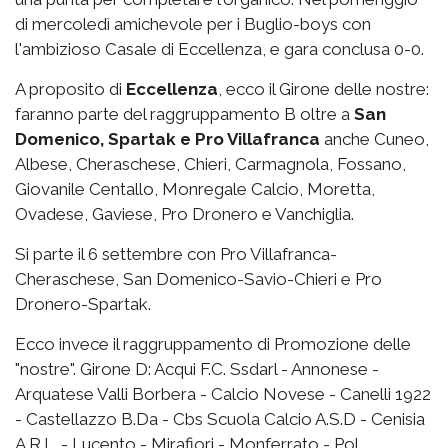
di mercoledì amichevole per i Buglio-boys con
l'ambizioso Casale di Eccellenza, e gara conclusa 0-0.
A proposito di
Eccellenza
, ecco il Girone delle nostre:
faranno parte del raggruppamento B oltre a
San
Domenico, Spartak e Pro Villafranca
anche Cuneo,
Albese, Cheraschese, Chieri, Carmagnola, Fossano,
Giovanile Centallo, Monregale Calcio, Moretta,
Ovadese, Gaviese, Pro Dronero e Vanchiglia.
Si parte il 6 settembre con Pro Villafranca-
Cheraschese, San Domenico-Savio-Chieri e Pro
Dronero-Spartak.
Ecco invece il raggruppamento di Promozione delle
"nostre". Girone D: Acqui F.C. Ssdarl - Annonese -
Arquatese Valli Borbera - Calcio Novese - Canelli 1922
- Castellazzo B.Da - Cbs Scuola Calcio A.S.D - Cenisia
A R.L. - Lucento - Mirafiori - Monferrato - Pol.