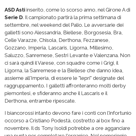
ASD Asti
inserito, come lo scorso anno, nel Girone A di
Serie D
. Il campionato partirà la prima settimana di
settembre, nel weekend del Palio. Le avversarie dei
galletti sono Alessandria, Biellese, Borgosesia, Bra,
Celle Varazze, Chisola, Derthona, Fezzanese,
Gozzano, Imperia, Lascaris, Ligorna, Millesimo,
Saluzzo, Sanremese, Sestri Levante e Valenzana. Non
ci sarà quindi il Varese, con squadre come i Grigi, il
Ligorna, la Sanremese e la Biellese che danno idea,
assieme all'Imperia, di essere le "lepri" designate del
raggruppamento. I galletti affronteranno molti derby
piemontesi, e sfideranno anche il Lascaris e il
Derthona, entrambe ripescate.
I biancorossi intanto devono fare i conti con l'infortunio
occorso a Cristiano Podestà, costretto ai box fino a
novembre. Il ds Tony Isoldi potrebbe a ore agganciare
una punta per completare l'organico. Nel pomeriggio