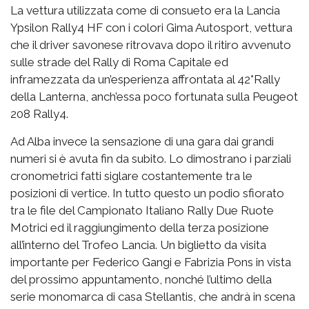
La vettura utilizzata come di consueto era la Lancia
Ypsilon Rally4 HF con i colori Gima Autosport, vettura
che il driver savonese ritrovava dopo il ritiro avvenuto
sulle strade del Rally di Roma Capitale ed
inframezzata da un’esperienza affrontata al 42°Rally
della Lanterna, anch’essa poco fortunata sulla Peugeot
208 Rally4.
Ad Alba invece la sensazione di una gara dai grandi
numeri si è avuta fin da subito. Lo dimostrano i parziali
cronometrici fatti siglare costantemente tra le
posizioni di vertice. In tutto questo un podio sfiorato
tra le file del Campionato Italiano Rally Due Ruote
Motrici ed il raggiungimento della terza posizione
all’interno del Trofeo Lancia. Un biglietto da visita
importante per Federico Gangi e Fabrizia Pons in vista
del prossimo appuntamento, nonché l’ultimo della
serie monomarca di casa Stellantis, che andrà in scena