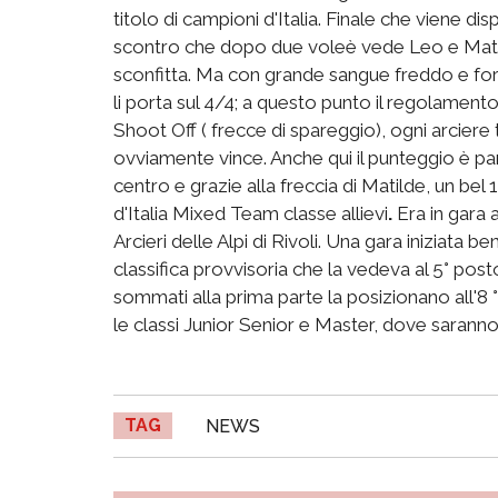
titolo di campioni d'Italia. Finale che viene d
scontro che dopo due voleè vede Leo e Matild
sconfitta. Ma con grande sangue freddo e for
li porta sul 4/4; a questo punto il regolament
Shoot Off ( frecce di spareggio), ogni arciere 
ovviamente vince. Anche qui il punteggio è pari 
centro e grazie alla freccia di Matilde, un b
d'Italia Mixed Team classe allievi
.
Era in gara 
Arcieri delle Alpi di Rivoli. Una gara iniziata 
classifica provvisoria che la vedeva al 5° pos
sommati alla prima parte la posizionano all'8 °
le classi Junior Senior e Master, dove sara
TAG
NEWS