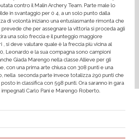
isputata contro il Malin Archery Team. Parte male lo
e in svantaggio per 0 4, a un solo punto dalla
za di volontà iniziano una entusiasmante rimonta che
o prevede che per assegnare la vittoria si proceda agli
tira una solo freccia e il punteggio maggiore
, si deve valutare quale è la freccia più vicina al
el 10, Leonardo e la sua compagna sono campioni
anche Giada Marengo nella classe Allieve per gli
bene, con una prima arte chiusa con 308 punti e una
to, nella seconda parte invece totalizza 290 punti che
 posto in classifica con 598 punti. Ora saranno in gara
nno impegnati Carlo Pani e Marengo Roberto.