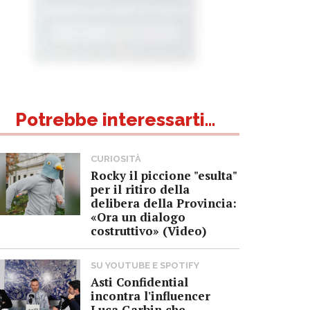
Potrebbe interessarti...
CURIOSITÀ
Rocky il piccione "esulta"
per il ritiro della
delibera della Provincia:
«Ora un dialogo
costruttivo» (Video)
SU YOUTUBE E SPOTIFY
Asti Confidential
incontra l'influencer
Luca Garbin che