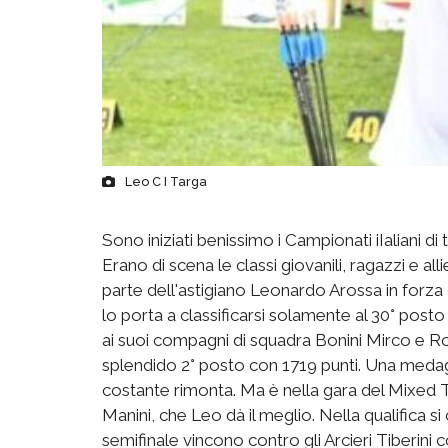
Leo C I Targa
Sono iniziati benissimo i Campionati iIaliani di 
Erano di scena le classi giovanili, ragazzi e a
parte dell'astigiano Leonardo Arossa in forza al
lo porta a classificarsi solamente al 30° posto
ai suoi compagni di squadra Bonini Mirco e R
splendido 2° posto con 1719 punti. Una medagli
costante rimonta. Ma è nella gara del Mixed
Manini, che Leo dà il meglio. Nella qualifica si 
semifinale vincono contro gli Arcieri Tiberini 