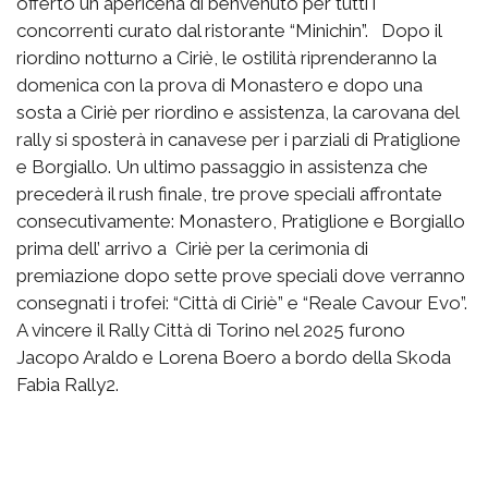
offerto un apericena di benvenuto per tutti i
concorrenti curato dal ristorante “Minichin”. Dopo il
riordino notturno a Ciriè, le ostilità riprenderanno la
domenica con la prova di Monastero e dopo una
sosta a Ciriè per riordino e assistenza, la carovana del
rally si sposterà in canavese per i parziali di Pratiglione
e Borgiallo. Un ultimo passaggio in assistenza che
precederà il rush finale, tre prove speciali affrontate
consecutivamente: Monastero, Pratiglione e Borgiallo
prima dell’ arrivo a Ciriè per la cerimonia di
premiazione dopo sette prove speciali dove verranno
consegnati i trofei: “Città di Ciriè” e “Reale Cavour Evo”.
A vincere il Rally Città di Torino nel 2025 furono
Jacopo Araldo e Lorena Boero a bordo della Skoda
Fabia Rally2.