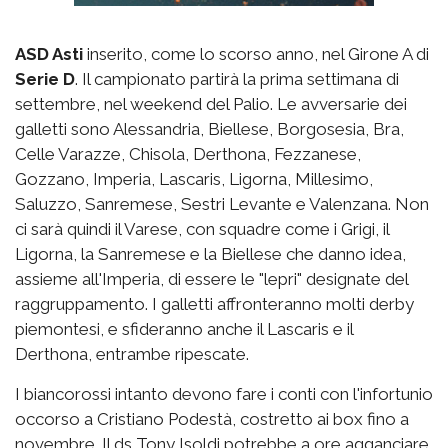
ASD Asti
inserito, come lo scorso anno, nel Girone A di
Serie D
. Il campionato partirà la prima settimana di
settembre, nel weekend del Palio. Le avversarie dei
galletti sono Alessandria, Biellese, Borgosesia, Bra,
Celle Varazze, Chisola, Derthona, Fezzanese,
Gozzano, Imperia, Lascaris, Ligorna, Millesimo,
Saluzzo, Sanremese, Sestri Levante e Valenzana. Non
ci sarà quindi il Varese, con squadre come i Grigi, il
Ligorna, la Sanremese e la Biellese che danno idea,
assieme all'Imperia, di essere le "lepri" designate del
raggruppamento. I galletti affronteranno molti derby
piemontesi, e sfideranno anche il Lascaris e il
Derthona, entrambe ripescate.
I biancorossi intanto devono fare i conti con l'infortunio
occorso a Cristiano Podestà, costretto ai box fino a
novembre. Il ds Tony Isoldi potrebbe a ore agganciare