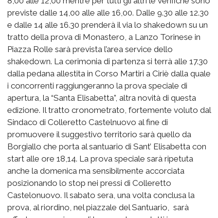
8,00 alle 12,00 mentre per tutti gli altri le verifiche sono
previste dalle 14,00 alle alle 16,00. Dalle 9.30 alle 12.30
e dalle 14 alle 16.30 prenderà il via lo shakedown su un
tratto della prova di Monastero, a Lanzo Torinese in
Piazza Rolle sarà prevista l’area service dello
shakedown. La cerimonia di partenza si terrà alle 17.30
dalla pedana allestita in Corso Martiri a Ciriè dalla quale
i concorrenti raggiungeranno la prova speciale di
apertura, la “Santa Elisabetta”, altra novità di questa
edizione. Il tratto cronometrato, fortemente voluto dal
Sindaco di Colleretto Castelnuovo al fine di
promuovere il suggestivo territorio sarà quello da
Borgiallo che porta al santuario di Sant’ Elisabetta con
start alle ore 18,14. La prova speciale sarà ripetuta
anche la domenica ma sensibilmente accorciata
posizionando lo stop nei pressi di Colleretto
Castelonuovo. Il sabato sera, una volta conclusa la
prova, al riordino, nel piazzale del Santuario, sarà