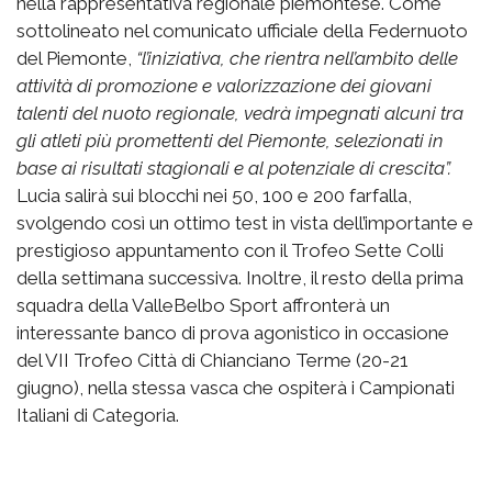
nella rappresentativa regionale piemontese. Come
sottolineato nel comunicato ufficiale della Federnuoto
del Piemonte,
“l’iniziativa, che rientra nell’ambito delle
attività di promozione e
valorizzazione dei giovani
talenti d
el nuoto regionale, vedrà impegnati alcuni tra
gli atleti più promettenti del Piemonte
, selezionati in
base ai risultati stagionali e al potenziale di crescita”.
Lucia salirà sui blocchi nei 50, 100 e 200 farfalla,
svolgendo così un ottimo test in vista dell’importante e
prestigioso appuntamento con il Trofeo Sette Colli
della settimana successiva. Inoltre, il resto della prima
squadra della ValleBelbo Sport affronterà un
interessante banco di prova agonistico in occasione
del VII Trofeo Città di Chianciano Terme (20-21
giugno), nella stessa vasca che ospiterà i Campionati
Italiani di Categoria.