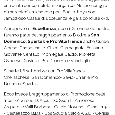
una punta per completare l'organico. Nel pomeriggio
di mercoledì amichevole per i Buglio-boys con
l'ambizioso Casale di Eccellenza, e gara conclusa 0-0.
A proposito di
Eccellenza
, ecco il Girone delle nostre:
faranno parte del raggruppamento B oltre a
San
Domenico, Spartak e Pro Villafranca
anche Cuneo,
Albese, Cheraschese, Chieri, Carmagnola, Fossano,
Giovanile Centallo, Monregale Calcio, Moretta,
Ovadese, Gaviese, Pro Dronero e Vanchiglia.
Si parte il 6 settembre con Pro Villafranca-
Cheraschese, San Domenico-Savio-Chieri e Pro
Dronero-Spartak.
Ecco invece il raggruppamento di Promozione delle
"nostre". Girone D: Acqui F.C. Ssdarl - Annonese -
Arquatese Valli Borbera - Calcio Novese - Canelli 1922
- Castellazzo B.Da - Cbs Scuola Calcio A.S.D - Cenisia