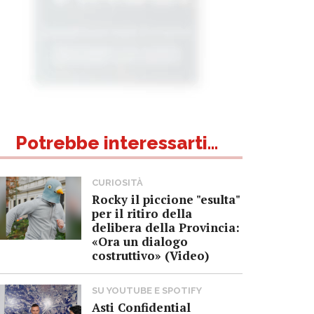
Potrebbe interessarti...
CURIOSITÀ
Rocky il piccione "esulta"
per il ritiro della
delibera della Provincia:
«Ora un dialogo
costruttivo» (Video)
SU YOUTUBE E SPOTIFY
Asti Confidential