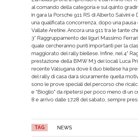
al comando della categoria e sul quinto gradi
in gara la Porsche 911 RS di Alberto Salvini e D
una qualificata concorrenza, dopo una pausa di
Vallate Aretine. Ancora una 911 tra le tante ch
3° Raggruppamento dei liguri Massimo Ferrari 
quale cercheranno punti importanti per la clas
maggiorato del rally biellese. Infine, nel 4°
prestazione della BMW M3 dei locali Luca Pri
recente Valsugana dove il duo biellese ha pr
del rally di casa darà sicuramente quella moti
sono le prove speciali del percorso che rical
e “Bioglio” da ripetersi per poco meno di un c
8 e arrivo dalle 17.28 del sabato, sempre pres
TAG
NEWS