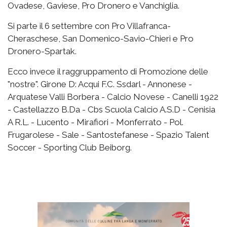
Ovadese, Gaviese, Pro Dronero e Vanchiglia.
Si parte il 6 settembre con Pro Villafranca-
Cheraschese, San Domenico-Savio-Chieri e Pro
Dronero-Spartak.
Ecco invece il raggruppamento di Promozione delle
"nostre". Girone D: Acqui F.C. Ssdarl - Annonese -
Arquatese Valli Borbera - Calcio Novese - Canelli 1922
- Castellazzo B.Da - Cbs Scuola Calcio A.S.D - Cenisia
A R.L. - Lucento - Mirafiori - Monferrato - Pol.
Frugarolese - Sale - Santostefanese - Spazio Talent
Soccer - Sporting Club Beiborg.