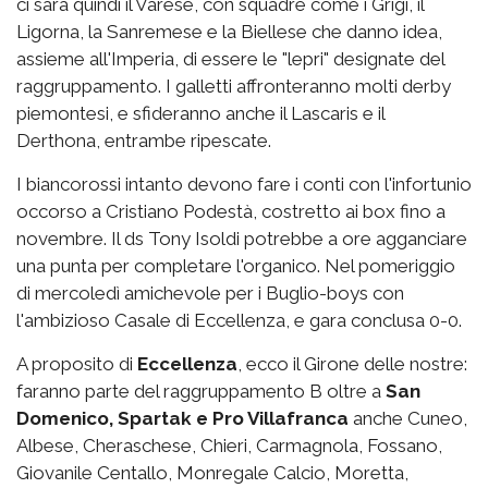
ci sarà quindi il Varese, con squadre come i Grigi, il
Ligorna, la Sanremese e la Biellese che danno idea,
assieme all'Imperia, di essere le "lepri" designate del
raggruppamento. I galletti affronteranno molti derby
piemontesi, e sfideranno anche il Lascaris e il
Derthona, entrambe ripescate.
I biancorossi intanto devono fare i conti con l'infortunio
occorso a Cristiano Podestà, costretto ai box fino a
novembre. Il ds Tony Isoldi potrebbe a ore agganciare
una punta per completare l'organico. Nel pomeriggio
di mercoledì amichevole per i Buglio-boys con
l'ambizioso Casale di Eccellenza, e gara conclusa 0-0.
A proposito di
Eccellenza
, ecco il Girone delle nostre:
faranno parte del raggruppamento B oltre a
San
Domenico, Spartak e Pro Villafranca
anche Cuneo,
Albese, Cheraschese, Chieri, Carmagnola, Fossano,
Giovanile Centallo, Monregale Calcio, Moretta,