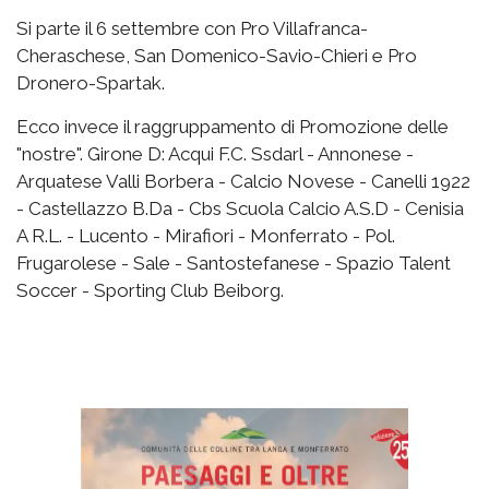
Si parte il 6 settembre con Pro Villafranca-
Cheraschese, San Domenico-Savio-Chieri e Pro
Dronero-Spartak.
Ecco invece il raggruppamento di Promozione delle
"nostre". Girone D: Acqui F.C. Ssdarl - Annonese -
Arquatese Valli Borbera - Calcio Novese - Canelli 1922
- Castellazzo B.Da - Cbs Scuola Calcio A.S.D - Cenisia
A R.L. - Lucento - Mirafiori - Monferrato - Pol.
Frugarolese - Sale - Santostefanese - Spazio Talent
Soccer - Sporting Club Beiborg.