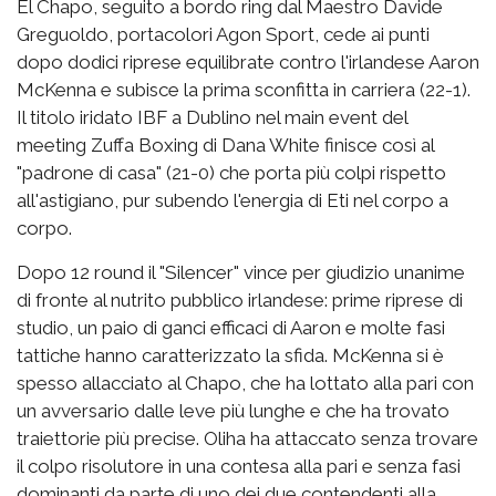
El Chapo, seguito a bordo ring dal Maestro Davide
Greguoldo, portacolori Agon Sport, cede ai punti
dopo dodici riprese equilibrate contro l'irlandese Aaron
McKenna e subisce la prima sconfitta in carriera (22-1).
Il titolo iridato IBF a Dublino nel main event del
meeting Zuffa Boxing di Dana White finisce così al
"padrone di casa" (21-0) che porta più colpi rispetto
all'astigiano, pur subendo l'energia di Eti nel corpo a
corpo.
Dopo 12 round il "Silencer" vince per giudizio unanime
di fronte al nutrito pubblico irlandese: prime riprese di
studio, un paio di ganci efficaci di Aaron e molte fasi
tattiche hanno caratterizzato la sfida. McKenna si è
spesso allacciato al Chapo, che ha lottato alla pari con
un avversario dalle leve più lunghe e che ha trovato
traiettorie più precise. Oliha ha attaccato senza trovare
il colpo risolutore in una contesa alla pari e senza fasi
dominanti da parte di uno dei due contendenti alla