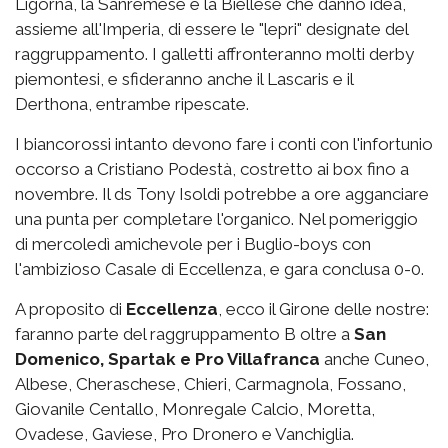
Ligorna, la Sanremese e la Biellese che danno idea,
assieme all'Imperia, di essere le "lepri" designate del
raggruppamento. I galletti affronteranno molti derby
piemontesi, e sfideranno anche il Lascaris e il
Derthona, entrambe ripescate.
I biancorossi intanto devono fare i conti con l'infortunio
occorso a Cristiano Podestà, costretto ai box fino a
novembre. Il ds Tony Isoldi potrebbe a ore agganciare
una punta per completare l'organico. Nel pomeriggio
di mercoledì amichevole per i Buglio-boys con
l'ambizioso Casale di Eccellenza, e gara conclusa 0-0.
A proposito di
Eccellenza
, ecco il Girone delle nostre:
faranno parte del raggruppamento B oltre a
San
Domenico, Spartak e Pro Villafranca
anche Cuneo,
Albese, Cheraschese, Chieri, Carmagnola, Fossano,
Giovanile Centallo, Monregale Calcio, Moretta,
Ovadese, Gaviese, Pro Dronero e Vanchiglia.