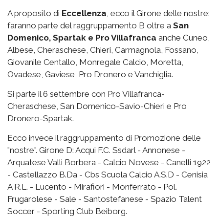
A proposito di
Eccellenza
, ecco il Girone delle nostre:
faranno parte del raggruppamento B oltre a
San
Domenico, Spartak e Pro Villafranca
anche Cuneo,
Albese, Cheraschese, Chieri, Carmagnola, Fossano,
Giovanile Centallo, Monregale Calcio, Moretta,
Ovadese, Gaviese, Pro Dronero e Vanchiglia.
Si parte il 6 settembre con Pro Villafranca-
Cheraschese, San Domenico-Savio-Chieri e Pro
Dronero-Spartak.
Ecco invece il raggruppamento di Promozione delle
"nostre". Girone D: Acqui F.C. Ssdarl - Annonese -
Arquatese Valli Borbera - Calcio Novese - Canelli 1922
- Castellazzo B.Da - Cbs Scuola Calcio A.S.D - Cenisia
A R.L. - Lucento - Mirafiori - Monferrato - Pol.
Frugarolese - Sale - Santostefanese - Spazio Talent
Soccer - Sporting Club Beiborg.