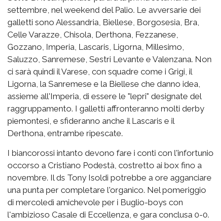
settembre, nel weekend del Palio. Le avversarie dei
galletti sono Alessandria, Biellese, Borgosesia, Bra,
Celle Varazze, Chisola, Derthona, Fezzanese,
Gozzano, Imperia, Lascaris, Ligorna, Millesimo,
Saluzzo, Sanremese, Sestri Levante e Valenzana. Non
ci sarà quindi il Varese, con squadre come i Grigi, il
Ligorna, la Sanremese e la Biellese che danno idea,
assieme all'Imperia, di essere le "lepri" designate del
raggruppamento. I galletti affronteranno molti derby
piemontesi, e sfideranno anche il Lascaris e il
Derthona, entrambe ripescate.
I biancorossi intanto devono fare i conti con l'infortunio
occorso a Cristiano Podestà, costretto ai box fino a
novembre. Il ds Tony Isoldi potrebbe a ore agganciare
una punta per completare l'organico. Nel pomeriggio
di mercoledì amichevole per i Buglio-boys con
l'ambizioso Casale di Eccellenza, e gara conclusa 0-0.