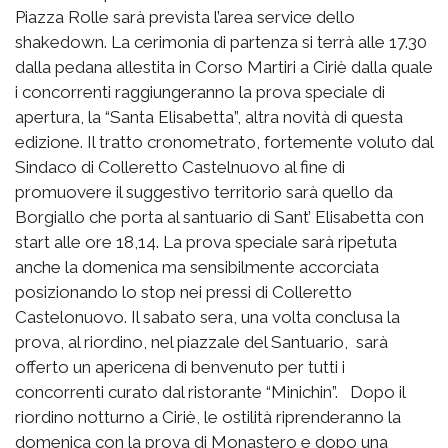
Piazza Rolle sarà prevista l’area service dello
shakedown. La cerimonia di partenza si terrà alle 17.30
dalla pedana allestita in Corso Martiri a Ciriè dalla quale
i concorrenti raggiungeranno la prova speciale di
apertura, la “Santa Elisabetta”, altra novità di questa
edizione. Il tratto cronometrato, fortemente voluto dal
Sindaco di Colleretto Castelnuovo al fine di
promuovere il suggestivo territorio sarà quello da
Borgiallo che porta al santuario di Sant’ Elisabetta con
start alle ore 18,14. La prova speciale sarà ripetuta
anche la domenica ma sensibilmente accorciata
posizionando lo stop nei pressi di Colleretto
Castelonuovo. Il sabato sera, una volta conclusa la
prova, al riordino, nel piazzale del Santuario, sarà
offerto un apericena di benvenuto per tutti i
concorrenti curato dal ristorante “Minichin”. Dopo il
riordino notturno a Ciriè, le ostilità riprenderanno la
domenica con la prova di Monastero e dopo una