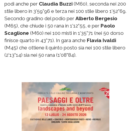
podi anche per
Claudia Buzzi
(M60), seconda nei 200
stile libero in 3’59”96 e terza nei 100 stile libero 1’52”69.
Secondo gradino del podio per
Alberto Bergesio
(M65), che chiude i 50 rana in 1’12”55, e per
Paolo
Scaglione
(M60) nei 100 misti in 1’35”71 (nei 50 dorso
finisce quarto in 43”71). In gara anche
Flavia Ivaldi
(M45) che ottiene il quinto posto sia nei 100 stile libero
(2’13”14) sia nei 50 rana (1’08”84).