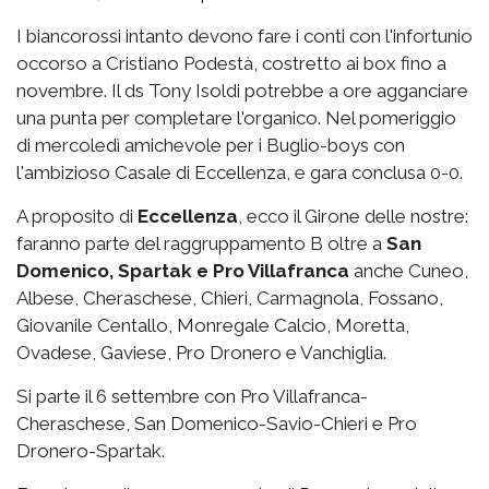
I biancorossi intanto devono fare i conti con l'infortunio
occorso a Cristiano Podestà, costretto ai box fino a
novembre. Il ds Tony Isoldi potrebbe a ore agganciare
una punta per completare l'organico. Nel pomeriggio
di mercoledì amichevole per i Buglio-boys con
l'ambizioso Casale di Eccellenza, e gara conclusa 0-0.
A proposito di
Eccellenza
, ecco il Girone delle nostre:
faranno parte del raggruppamento B oltre a
San
Domenico, Spartak e Pro Villafranca
anche Cuneo,
Albese, Cheraschese, Chieri, Carmagnola, Fossano,
Giovanile Centallo, Monregale Calcio, Moretta,
Ovadese, Gaviese, Pro Dronero e Vanchiglia.
Si parte il 6 settembre con Pro Villafranca-
Cheraschese, San Domenico-Savio-Chieri e Pro
Dronero-Spartak.