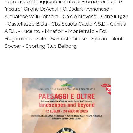
Ecco invece il raggruppamento di Promozione delle
"nostre". Girone D: Acqui F.C. Ssdarl - Annonese -
Arquatese Valli Borbera - Calcio Novese - Canelli 1922
- Castellazzo B.Da - Cbs Scuola Calcio A.S.D - Cenisia
A R.L. - Lucento - Mirafiori - Monferrato - Pol.
Frugarolese - Sale - Santostefanese - Spazio Talent
Soccer - Sporting Club Beiborg.