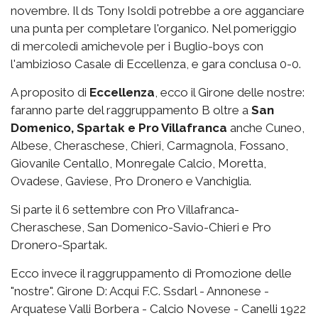
novembre. Il ds Tony Isoldi potrebbe a ore agganciare
una punta per completare l'organico. Nel pomeriggio
di mercoledì amichevole per i Buglio-boys con
l'ambizioso Casale di Eccellenza, e gara conclusa 0-0.
A proposito di
Eccellenza
, ecco il Girone delle nostre:
faranno parte del raggruppamento B oltre a
San
Domenico, Spartak e Pro Villafranca
anche Cuneo,
Albese, Cheraschese, Chieri, Carmagnola, Fossano,
Giovanile Centallo, Monregale Calcio, Moretta,
Ovadese, Gaviese, Pro Dronero e Vanchiglia.
Si parte il 6 settembre con Pro Villafranca-
Cheraschese, San Domenico-Savio-Chieri e Pro
Dronero-Spartak.
Ecco invece il raggruppamento di Promozione delle
"nostre". Girone D: Acqui F.C. Ssdarl - Annonese -
Arquatese Valli Borbera - Calcio Novese - Canelli 1922