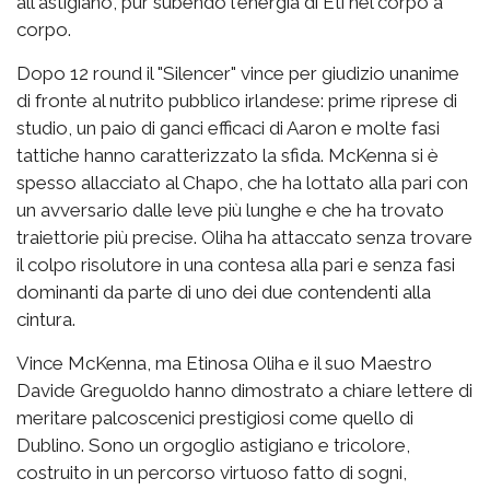
all'astigiano, pur subendo l'energia di Eti nel corpo a
corpo.
Dopo 12 round il "Silencer" vince per giudizio unanime
di fronte al nutrito pubblico irlandese: prime riprese di
studio, un paio di ganci efficaci di Aaron e molte fasi
tattiche hanno caratterizzato la sfida. McKenna si è
spesso allacciato al Chapo, che ha lottato alla pari con
un avversario dalle leve più lunghe e che ha trovato
traiettorie più precise. Oliha ha attaccato senza trovare
il colpo risolutore in una contesa alla pari e senza fasi
dominanti da parte di uno dei due contendenti alla
cintura.
Vince McKenna, ma Etinosa Oliha e il suo Maestro
Davide Greguoldo hanno dimostrato a chiare lettere di
meritare palcoscenici prestigiosi come quello di
Dublino. Sono un orgoglio astigiano e tricolore,
costruito in un percorso virtuoso fatto di sogni,