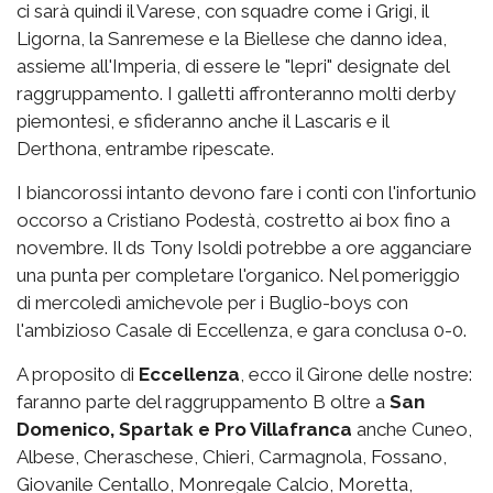
ci sarà quindi il Varese, con squadre come i Grigi, il
Ligorna, la Sanremese e la Biellese che danno idea,
assieme all'Imperia, di essere le "lepri" designate del
raggruppamento. I galletti affronteranno molti derby
piemontesi, e sfideranno anche il Lascaris e il
Derthona, entrambe ripescate.
I biancorossi intanto devono fare i conti con l'infortunio
occorso a Cristiano Podestà, costretto ai box fino a
novembre. Il ds Tony Isoldi potrebbe a ore agganciare
una punta per completare l'organico. Nel pomeriggio
di mercoledì amichevole per i Buglio-boys con
l'ambizioso Casale di Eccellenza, e gara conclusa 0-0.
A proposito di
Eccellenza
, ecco il Girone delle nostre:
faranno parte del raggruppamento B oltre a
San
Domenico, Spartak e Pro Villafranca
anche Cuneo,
Albese, Cheraschese, Chieri, Carmagnola, Fossano,
Giovanile Centallo, Monregale Calcio, Moretta,