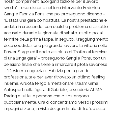
nostri complimenti all’organizzazione per il lavoro
svolto” - esordiscono nel loro intervento Federico
Gangi e Fabrizia Pons, che poi proseguono dicendo –
“È stata una gara combattuta. La nostra prestazione è
andata in crescendo, con qualche problema di assetto
accusato durante la giornata di sabato, risolto poi al
termine della prima tappa. In seguito, il raggiungimento
della soddisfazione più grande, ovvero la vittoria nella
Power Stage ed il podio assoluto di Trofeo al termine
di una lunga gara” - proseguono Gangi e Pons, con un
pensiero finale che tiene a rimarcare il pilota savonese
– “Desidero ringraziare Fabrizia per la grande
professionalità e per aver ritrovato un ottimo feeling
insieme. A ruota tengo a menzionare il team Gima
Autosport nella figura di Gabriele, la scuderia ALMA
Racing e tutte le persone che ci sostengono
quotidianamente. Ora ci concentriamo verso i prossimi
impegni di zona, in vista del gran finale di Trofeo sulle