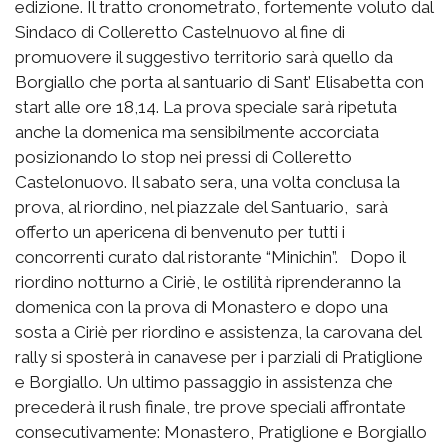
edizione. Il tratto cronometrato, fortemente voluto dal
Sindaco di Colleretto Castelnuovo al fine di
promuovere il suggestivo territorio sarà quello da
Borgiallo che porta al santuario di Sant’ Elisabetta con
start alle ore 18,14. La prova speciale sarà ripetuta
anche la domenica ma sensibilmente accorciata
posizionando lo stop nei pressi di Colleretto
Castelonuovo. Il sabato sera, una volta conclusa la
prova, al riordino, nel piazzale del Santuario, sarà
offerto un apericena di benvenuto per tutti i
concorrenti curato dal ristorante “Minichin”. Dopo il
riordino notturno a Ciriè, le ostilità riprenderanno la
domenica con la prova di Monastero e dopo una
sosta a Ciriè per riordino e assistenza, la carovana del
rally si sposterà in canavese per i parziali di Pratiglione
e Borgiallo. Un ultimo passaggio in assistenza che
precederà il rush finale, tre prove speciali affrontate
consecutivamente: Monastero, Pratiglione e Borgiallo