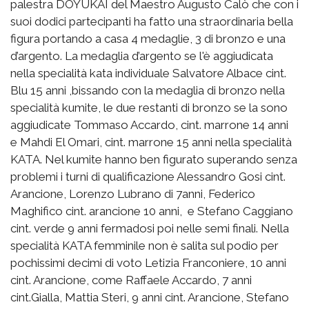
palestra DOYUKAI del Maestro Augusto Calò che con i
suoi dodici partecipanti ha fatto una straordinaria bella
figura portando a casa 4 medaglie, 3 di bronzo e una
d’argento. La medaglia d’argento se l'è aggiudicata
nella specialità kata individuale Salvatore Albace cint.
Blu 15 anni ,bissando con la medaglia di bronzo nella
specialità kumite, le due restanti di bronzo se la sono
aggiudicate Tommaso Accardo, cint. marrone 14 anni
e Mahdi El Omari, cint. marrone 15 anni nella specialità
KATA. Nel kumite hanno ben figurato superando senza
problemi i turni di qualificazione Alessandro Gosi cint.
Arancione, Lorenzo Lubrano di 7anni, Federico
Maghifico cint. arancione 10 anni, e Stefano Caggiano
cint. verde 9 anni fermadosi poi nelle semi finali. Nella
specialità KATA femminile non è salita sul podio per
pochissimi decimi di voto Letizia Franconiere, 10 anni
cint. Arancione, come Raffaele Accardo, 7 anni
cint.Gialla, Mattia Steri, 9 anni cint. Arancione, Stefano