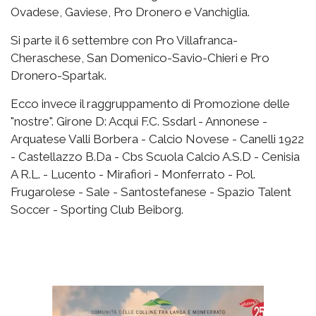
Ovadese, Gaviese, Pro Dronero e Vanchiglia.
Si parte il 6 settembre con Pro Villafranca-
Cheraschese, San Domenico-Savio-Chieri e Pro
Dronero-Spartak.
Ecco invece il raggruppamento di Promozione delle
"nostre". Girone D: Acqui F.C. Ssdarl - Annonese -
Arquatese Valli Borbera - Calcio Novese - Canelli 1922
- Castellazzo B.Da - Cbs Scuola Calcio A.S.D - Cenisia
A R.L. - Lucento - Mirafiori - Monferrato - Pol.
Frugarolese - Sale - Santostefanese - Spazio Talent
Soccer - Sporting Club Beiborg.